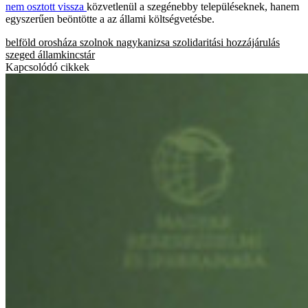
nem osztott vissza
közvetlenül a szegénebby településeknek, hanem
egyszerűen beöntötte a az állami költségvetésbe.
belföld
orosháza
szolnok
nagykanizsa
szolidaritási hozzájárulás
szeged
államkincstár
Kapcsolódó cikkek