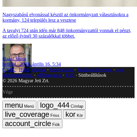
Nagyszabású elvonással készül az önkormányzati választásokra a
kormány, 124 település lesz a vesztese
A tavalyi 724 után idén már 848 önkormányzattól vonnak el pénzt,
az előző évinél 30 százalékkal többet.
Haász János
belföld
2024. április 16. 5:34
GYIK
Hibát jelentek
Impresszum
Javítások kezelése
Jogi
dokumentumok
Médiaajánlat
RSS
Sütibeállítások
©
2026
Magyar Jeti Zrt.
Vége
Menü
Címlap
Friss
Kör
Fiók