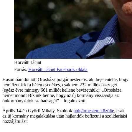
Horváth Jácint
Forrás
:
Horváth Jácint Facebook-oldala
Hasonlóan döntött Orosháza polgármestere is, aki bejelentette, hogy
nem fizetik ki a héten esedékes, csaknem 232 milliós összeget
(egész évre mintegy 661 milliót kellene bevizetniük): „Orosháza
nemet mond! Bízunk benne, hogy az új kormány visszaadja az
önkormányzatok szabadságát” – fogalmazott.
Április 14-én Győrfi Mihály, Szolnok
polgármestere közölte
, csak
az új kormány megalakulása után hajlandók befizetni a szolidaritási
hozzájárulást: