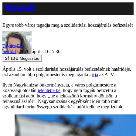
Egyre több város tagadja meg a szolidaritási hozzájárulás befizetését
Takács Lili
belföld
2026. április 16. 5:36
Megosztás
Április 15. volt a szolidaritási hozzájárulás befizetésének határideje,
ezt azonban több polgármester is megtagadta -
írja
az ATV.
Ilyen Nagykanizsa önkormányzata, a város polgármestere a
közösségi oldalán
jelentette be
, hogy nem fogják befizetni a
szolidarítási adót, hogy
„
ne a leköszönő kormány döntsön a
felhasználásáról
”.
Nagykanizsának egyébként idén több mint
egymilliárd forint összegű szolidaritási adót kellene megfizetnie.