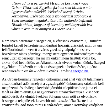
„Nem adjuk a pénzünket Mészáros Lőrincnek vagy
Orbán Viktornak! Egyetlen forintot sem bízunk a már
ügyvezetőként működő, leköszönő tolvaj Orbán-
kormányra! Ezért Szolnok a szolidaritási adót csak a
Tisza-kormány megalakulása után hajlandó befizetni!
Bízunk abban, hogy az új kormány méltányosabb lesz
városunkkal, mint amilyen a Fidesz volt.”
Nem ilyen harciasak a szegediek, a városnak csaknem 2,1 milliárd
forintot kellett befizetnie szolidaritási hozzájárulásként, amit ugyan
felháborítónak nevezett a város gazdasági alpolgármestere,
hozzátette: nincs pénzügyi mozgástere egyetlen önkormányzatnak
sem: „Ezt az összeget, ha ma mi önként nem fizettük volna be,
akkor jövő hét hétfőn, az Államkincstár elvette volna tőlünk. Szeged
egyébként fölkészült ennek az összegnek a befizetésére, a pénz
rendelkezésünkre áll – idézte Kovács Tamást
a szeged.hu.
Az Orbán-kormány rengeteg önkormányzat által vitatott találmánya
a szolidaritási adó, amelyet a „gazdagabb” önkormányzatoknak kell
megfizetni, és elvileg a kevésbé jómódú településekhez jutna el,
tehát az állam elvileg a nagyobbakkal finanszíroztatja a kisebbek
működését. Az elmúlt években folyamatosan nőtt az elvonások
összege, a települések kevesebb mint 4 százaléka fizette ki a
szolidaritási adó több mint 60 százalékát, amit a kormány valójában