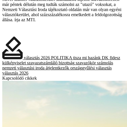
már péntek délután meg tudták számolni az "utazó" voksokat, a
Nemzeti Választási Iroda tájékoztató oldalán már van olyan egyéni
választókerület, ahol százszázalékosra emelkedett a feldolgozottság
állása. írja az MTI.
választás 2026
POLITIKA
tisza
mi hazánk
DK
fidesz
külképviselet
szavazatszámláló bizottság
szavazókör
számolás
nemzeti választási iroda
átjelentkezők
országgyűlési választás
választás 2026
Kapcsolódó cikkek