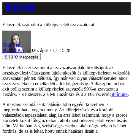
Elkezdték számolni a külképviseleti szavazatokat
Fődi Kitti
POLITIKA
2026. április 17. 15:28
Megosztás
Elkezdték összeszámolni a szavazatszámláló bizottságok az
országgyűlési választáson átjelentkezők és külképviseleten voksolók
szavazatait péntek délután, így már van olyan választókerület, ahol
százszázalékosra emelkedett a feldolgozottság. A diaszpóra óriási
exit pollja szerint a külképviseleti szavazók 90%-a szavazott a
Tiszára, 7 a Fideszre, 2 a Mi Hazánkra és 0 a DK-ra, erről
itt írtunk
.
A mostani számlálások hatására több egyéni körzetben is
megfordulhat a végeredmény. Az előrejelzések és a korábbi
választások tapasztalatai alapján arra lehet számítani, hogy a szoros
körzetek közül főleg azokban, ahol most fideszes jelölt vezet tiszás
előtt. Várhatóan 2-3, szélsőséges esetben akár négy helyen is lehet
fordítás, de az is lehet, hogy ennek hatására listán a