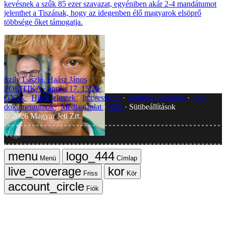
kevésnek a szűk 85 ezer szavazat, egyéniben akár 2-4 mandátumot
jelenthet a Tiszának, hogy az idegenben élő magyarok elsöprő
többsége őket támogatja.
Szily László
,
Haász János
POLITIKA
április 17. 15:20
GYIK
Hibát jelentek
Impresszum
Javítások kezelése
Jogi
dokumentumok
Médiaajánlat
RSS
Sütibeállítások
©
2026
Magyar Jeti Zrt.
Vége
Menü
Címlap
Friss
Kör
Fiók