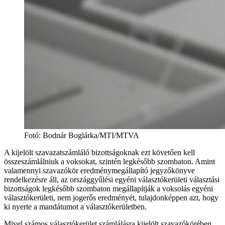
Fotó
:
Bodnár Boglárka/MTI/MTVA
A kijelölt szavazatszámláló bizottságoknak ezt követően kell
összeszámlálniuk a voksokat, szintén legkésőbb szombaton. Amint
valamennyi szavazókör eredménymegállapító jegyzőkönyve
rendelkezésre áll, az országgyűlési egyéni választókerületi választási
bizottságok legkésőbb szombaton megállapítják a voksolás egyéni
választókerületi, nem jogerős eredményét, tulajdonképpen azt, hogy
ki nyerte a mandátumot a választókerületben.
Mivel számos választókerület számlálásra kijelölt szavazókörében