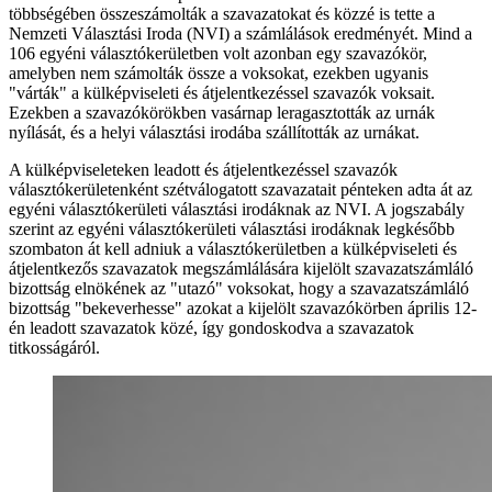
többségében összeszámolták a szavazatokat és közzé is tette a
Nemzeti Választási Iroda (NVI) a számlálások eredményét. Mind a
106 egyéni választókerületben volt azonban egy szavazókör,
amelyben nem számolták össze a voksokat, ezekben ugyanis
"várták" a külképviseleti és átjelentkezéssel szavazók voksait.
Ezekben a szavazókörökben vasárnap leragasztották az urnák
nyílását, és a helyi választási irodába szállították az urnákat.
A külképviseleteken leadott és átjelentkezéssel szavazók
választókerületenként szétválogatott szavazatait pénteken adta át az
egyéni választókerületi választási irodáknak az NVI. A jogszabály
szerint az egyéni választókerületi választási irodáknak legkésőbb
szombaton át kell adniuk a választókerületben a külképviseleti és
átjelentkezős szavazatok megszámlálására kijelölt szavazatszámláló
bizottság elnökének az "utazó" voksokat, hogy a szavazatszámláló
bizottság "bekeverhesse" azokat a kijelölt szavazókörben április 12-
én leadott szavazatok közé, így gondoskodva a szavazatok
titkosságáról.