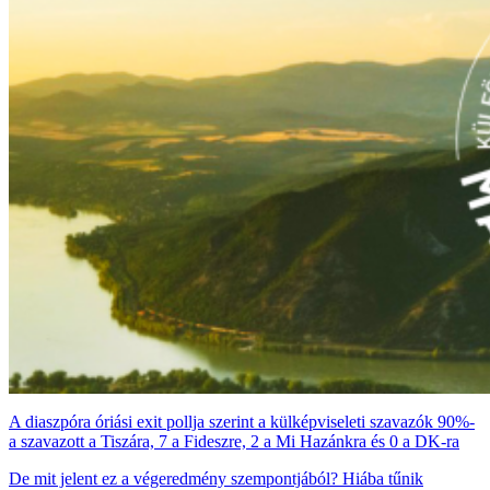
A diaszpóra óriási exit pollja szerint a külképviseleti szavazók 90%-
a szavazott a Tiszára, 7 a Fideszre, 2 a Mi Hazánkra és 0 a DK-ra
De mit jelent ez a végeredmény szempontjából? Hiába tűnik