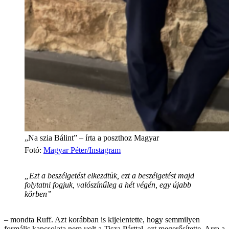
„Na szia Bálint” – írta a poszthoz Magyar
Fotó
:
Magyar Péter/Instagram
„Ezt a beszélgetést elkezdtük, ezt a beszélgetést majd
folytatni fogjuk, valószínűleg a hét végén, egy újabb
körben”
– mondta Ruff. Azt korábban is kijelentette, hogy semmilyen
formális kapcsolata nem volt a Tisza Párttal, ezt megerősítette. Arra a