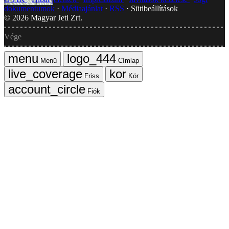
dokumentumok
Médiaajánlat
RSS
Sütibeállítások
©
2026
Magyar Jeti Zrt.
Vége
Menü
Címlap
Friss
Kör
Fiók