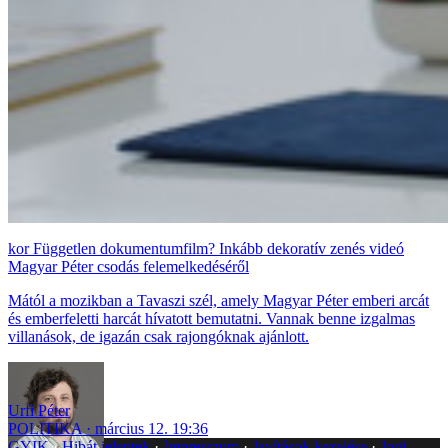
Független dokumentumfilm? Inkább dekoratív zenés videó
Magyar Péter csodás felemelkedéséről
Mától a mozikban a Tavaszi szél, amely Magyar Péter emberi arcát
és emberfeletti harcát hívatott bemutatni. Vannak benne izgalmas
villanások, de igazán csak rajongóknak ajánlott.
Urfi Péter
POLITIKA
március 12. 19:36
GYIK
Hibát jelentek
Impresszum
Javítások kezelése
Jogi