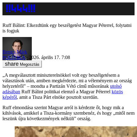
Ruff Bálint: Elkezdtünk egy beszélgetést Magyar Péterrel, folytatni
is fogjuk
Benics Márk
POLITIKA
2026. április 17. 7:08
Megosztás
„A megválasztott miniszterelnökkel volt egy beszélgetésem a
választások után, amiben megkérdezte, mi a véleményem az ország
helyzetéről” – mondta a Partizán Vétó című műsorának
utolsó
adásában
Ruff Bálint politikai elemző a Magyar Péterrel
közös
képéről
, amit a Tisza Párt elnöke posztolt szerdán.
Ruff elmondása szerint Magyar arról is kérdezte őt, hogy mik a
kihívások, amikkel a Tisza-kormány szembenéz, és hogy „mitől nem
leszünk újra következmények nélküli” ország.