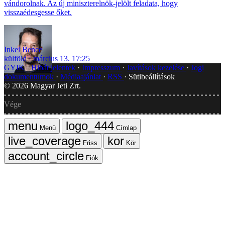
vándorolnak. Az új miniszterelnök-jelölt feladata, hogy
visszaédesgesse őket.
Inkei Bence
külföld
március 13. 17:25
GYIK
Hibát jelentek
Impresszum
Javítások kezelése
Jogi
dokumentumok
Médiaajánlat
RSS
Sütibeállítások
©
2026
Magyar Jeti Zrt.
Vége
Menü
Címlap
Friss
Kör
Fiók