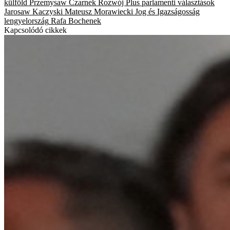
külföld
Przemysaw Czarnek
Rozwój Plus
parlamenti választások
Jarosaw Kaczyski
Mateusz Morawiecki
Jog és Igazságosság
lengyelország
Rafa Bochenek
Kapcsolódó cikkek