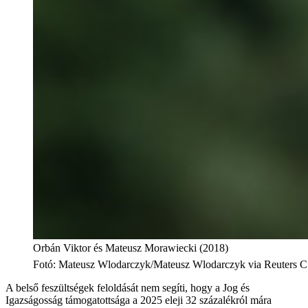
Orbán Viktor és Mateusz Morawiecki (2018)
Fotó
:
Mateusz Wlodarczyk/Mateusz Wlodarczyk via Reuters C
A belső feszültségek feloldását nem segíti, hogy a Jog és
Igazságosság támogatottsága a 2025 eleji 32 százalékról mára