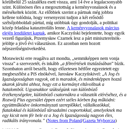
körülbelül 25 százalékra esett vissza, ami 14 éve a legalacsonyabb
szint. Különösen éles a megosztottság a keményvonalasok és a
mérsékeltek között. Az előbbiek szerint a pártnak még jobbra
kellene tolódnia, hogy versenyezni tudjon a két erősödő
szélsőjobboldali párttal, míg utóbbiak úgy gondolják, a politikai
közép feladása katasztrofális lenne.
A keményvonalasok március
elején lendületet kaptak
, amikor Kaczyński bejelentette, hogy egyik
vezető figurájuk, Przemysław Czarnek lesz a párt miniszterelnök-
jelöltje a jövő évi választáson. Ez azonban nem hozott
népszerűségnövekedést.
Morawiecki erre reagálva azt mondta, „semmiképpen nem vonja
vissza” a szervezetét, és inkább „
a félreértések tisztázásában
” bízik.
Szombaton arról beszélt, hogy előzetesen hétfőre egyeztetett egy
megbeszélést a PiS elnökével, Jarosław Kaczyńskivel: „
A Jog és
Igazságosságban vagyok, ott is maradok, és mindenképpen hozzá
akarok járulni ahhoz, hogy ezt a kormányt eltávolítsuk a
hatalomból. Ugyanakkor szükségünk van különböző
érzékenységekre, különböző csatornákra a választók eléréséhez, és a
Rozwój Plus egyesület éppen ezért széles körben fog működni:
együttműködve önkormányzati szereplőkkel, vállalkozókkal,
fiatalokkal és különböző társadalmi csoportokkal, amelyeknek ma
egy kicsit nem fér bele ez a Jog és Igazságosság nagyon éles,
radikális irányvonala.”
(
Notes from Poland
/
Gazeta Wyborcza
)