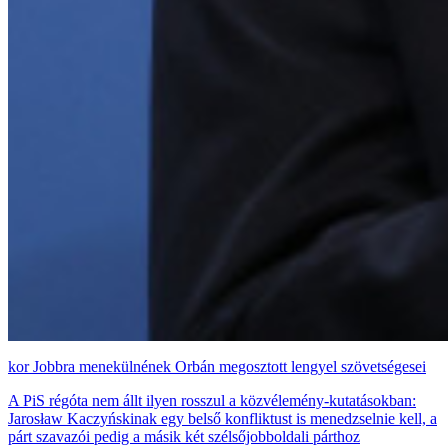
Jobbra menekülnének Orbán megosztott lengyel szövetségesei
A PiS régóta nem állt ilyen rosszul a közvélemény-kutatásokban:
Jarosław Kaczyńskinak egy belső konfliktust is menedzselnie kell, a
párt szavazói pedig a másik két szélsőjobboldali párthoz