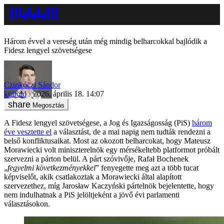
Három évvel a vereség után még mindig belharcokkal bajlódik a
Fidesz lengyel szövetségese
Czinkóczi Sándor
külföld
2026. április 18. 14:07
Megosztás
A Fidesz lengyel szövetségese, a Jog és Igazságosság (PiS)
három
éve vesztette el
a választást, de a mai napig nem tudták rendezni a
belső konfliktusaikat. Most az okozott belharcokat, hogy Mateusz
Morawiecki volt miniszterelnök egy mérsékeltebb platformot próbált
szervezni a párton belül. A párt szóvivője, Rafał Bochenek
„
fegyelmi következményekkel
” fenyegette meg azt a több tucat
képviselőt, akik csatlakoztak a Morawiecki által alapított
szervezethez, míg Jarosław Kaczyński pártelnök bejelentette, hogy
nem indulhatnak a PiS jelöltjeként a jövő évi parlamenti
választásokon.