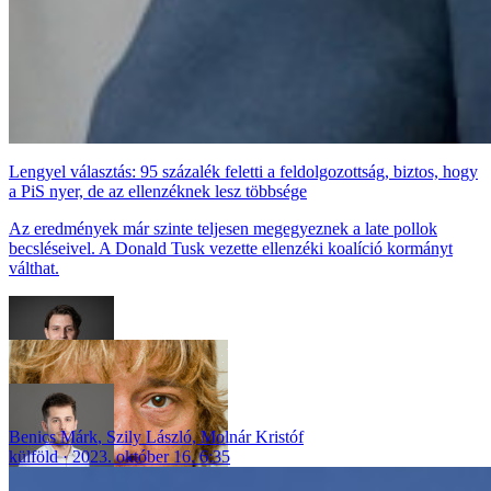
Lengyel választás: 95 százalék feletti a feldolgozottság, biztos, hogy
a PiS nyer, de az ellenzéknek lesz többsége
Az eredmények már szinte teljesen megegyeznek a late pollok
becsléseivel. A Donald Tusk vezette ellenzéki koalíció kormányt
válthat.
Benics Márk
,
Szily László
,
Molnár Kristóf
külföld
2023. október 16. 6:35