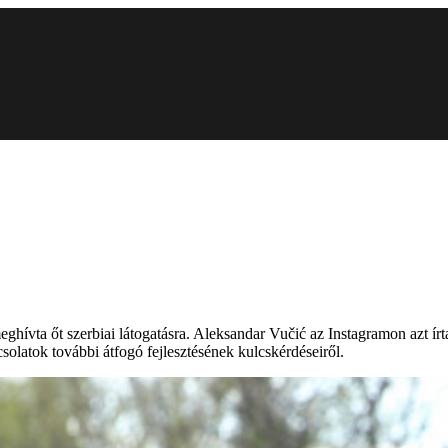
ghívta őt szerbiai látogatásra. Aleksandar Vučić az Instagramon azt ír
solatok további átfogó fejlesztésének kulcskérdéseiről.