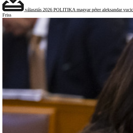
választás 2026
POLITIKA
magyar péter
aleksandar vuci
Friss