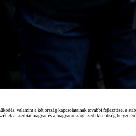
tműködés, valamint a két ország kapcsolatainak további fejlesztése, a st
széltek a szerbiai magyar és a magyarországi szerb kisebbség helyzetérő