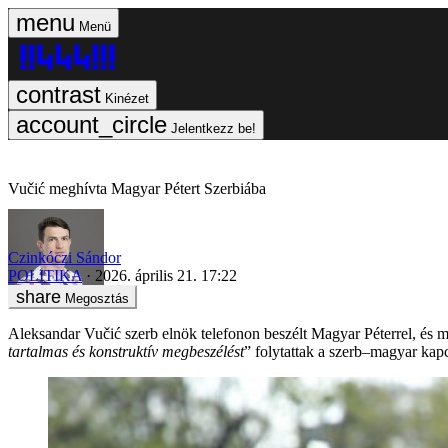
Menü
Kinézet
Jelentkezz be!
Vučić meghívta Magyar Pétert Szerbiába
Czinkóczi Sándor
POLITIKA
2026. április 21. 17:22
Megosztás
Aleksandar Vučić szerb elnök telefonon beszélt Magyar Péterrel, és me
tartalmas és konstruktív megbeszélést
” folytattak a szerb–magyar kapc