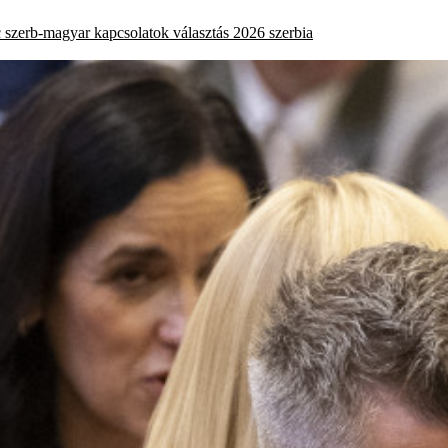
c
szerb-magyar kapcsolatok
választás 2026
szerbia