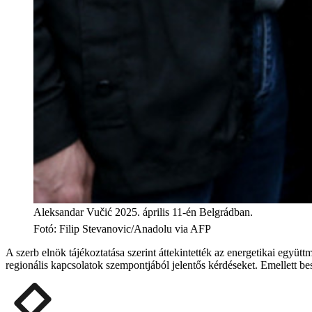
Aleksandar Vučić 2025. április 11-én Belgrádban.
Fotó
:
Filip Stevanovic/Anadolu via AFP
A szerb elnök tájékoztatása szerint áttekintették az energetikai együt
regionális kapcsolatok szempontjából jelentős kérdéseket. Emellett be