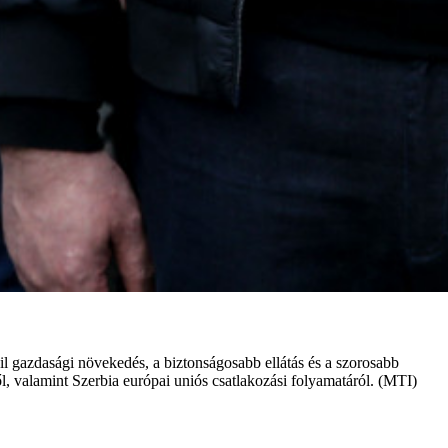
abil gazdasági növekedés, a biztonságosabb ellátás és a szorosabb
l, valamint Szerbia európai uniós csatlakozási folyamatáról. (MTI)