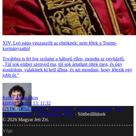
XIV. Leó pápa visszaszólt az elnöknek: nem félek a Trump-
kormányzattól
Továbbra is fel fog szólalni a háború ellen, mondta az egyházfő.
„Túl sok ember szenved ma, túl sok ártatlant öltek meg, és úgy
gondolom, valakinek ki kell állnia, és azt mondani, hogy létezik egy
jobb út.”
Keller-Alánt Ákos
külföld
április 13. 11:32
GYIK
Hibát jelentek
Impresszum
Javítások kezelése
Jogi
dokumentumok
Médiaajánlat
RSS
Sütibeállítások
©
2026
Magyar Jeti Zrt.
Vége