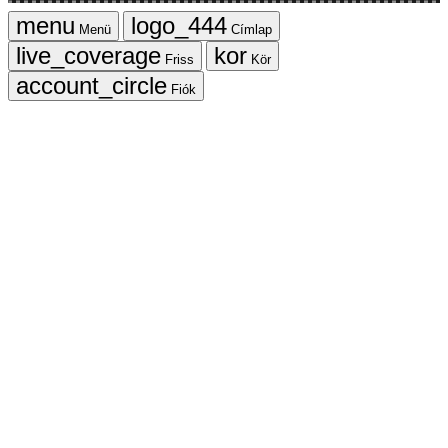
Menü
Címlap
Friss
Kör
Fiók