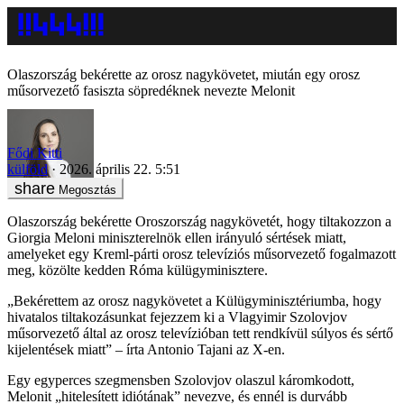
Olaszország bekérette az orosz nagykövetet, miután egy orosz
műsorvezető fasiszta söpredéknek nevezte Melonit
Fődi Kitti
külföld
2026. április 22. 5:51
Megosztás
Olaszország bekérette Oroszország nagykövetét, hogy tiltakozzon a
Giorgia Meloni miniszterelnök ellen irányuló sértések miatt,
amelyeket egy Kreml-párti orosz televíziós műsorvezető fogalmazott
meg, közölte kedden Róma külügyminisztere.
„Bekérettem az orosz nagykövetet a Külügyminisztériumba, hogy
hivatalos tiltakozásunkat fejezzem ki a Vlagyimir Szolovjov
műsorvezető által az orosz televízióban tett rendkívül súlyos és sértő
kijelentések miatt” – írta Antonio Tajani az X-en.
Egy egyperces szegmensben Szolovjov olaszul káromkodott,
Melonit „hitelesített idiótának” nevezve, és ennél is durvább