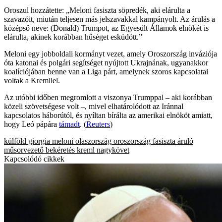
Oroszul hozzátette: „Meloni fasiszta söpredék, aki elárulta a
szavazóit, miután teljesen más jelszavakkal kampányolt. Az árulás a
középső neve: (Donald) Trumpot, az Egyesült Államok elnökét is
elárulta, akinek korábban hűséget esküdött.”
Meloni egy jobboldali kormányt vezet, amely Oroszország inváziója
óta katonai és polgári segítséget nyújtott Ukrajnának, ugyanakkor
koalíciójában benne van a Liga párt, amelynek szoros kapcsolatai
voltak a Kremllel.
Az utóbbi időben megromlott a viszonya Trumppal – aki korábban
közeli szövetségese volt –, mivel elhatárolódott az Iránnal
kapcsolatos háborútól, és nyíltan bírálta az amerikai elnököt amiatt,
hogy Leó pápára
támadt
. (
Reuters
)
külföld
giorgia meloni
olaszország
oroszország
fasiszta
áruló
műsorvezető
bekéretés
kreml
nagykövet
Kapcsolódó cikkek