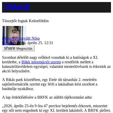
Túszejtőt fogtak Kelenföldön
Diószegi-Horváth Nóra
bűnügy
2026. április 25. 12:31
Megosztás
Szombat délelőtt nagy erőkkel vonultak ki a hatóságok a XI.
kerületbe, a
Blikk információi szerint
a rendőrök mellett a
katasztrófavédelem egységei, valamint mesterlövészek is érkeztek az
akció helyszínére.
A Bikás park közelében, egy Etele úti társasház 2. emeletén
sajtóinformációk szerint egy férfi a lakásában kést szorított a
barátnője nyakához.
A lap érdeklődésére a BRFK az alábbi tájékoztatást adta:
„2026. április 25-én 9 óra 47 perckor bejelentés érkezett, miszerint
egy nőt nem engednek ki egy XI. kerületi lakásból. A BRFK járőrei,