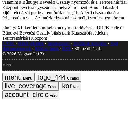
valamint a Bűnügyi Bevetési Osztály nyomozói és a Terrorelhárítási
Központ bevetési egysége is a helyszínre ment. A nő a lakásból
kijött, élettársát pedig a rendőrök elfogták. A férfi elszámoltatása
folyamatban van. Az intézkedés során személyi sérülés nem történt.”
bűnügy
XI. kerület
bűncselekmény
mesterlövészek
BRFK
etele út
Bűnügyi Bevetési Osztály
bikás park
Katasztrófavédelem
Terrorelhárítási Központ
GYIK
Hibát jelentek
Impresszum
Javítások kezelése
Jogi
dokumentumok
Médiaajánlat
RSS
Sütibeállítások
©
2026
Magyar Jeti Zrt.
Vége
Menü
Címlap
Friss
Kör
Fiók