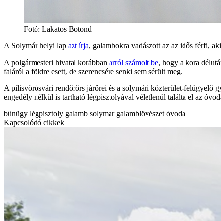
Fotó
:
Lakatos Botond
A Solymár helyi lap
azt írja
, galambokra vadászott az az idős férfi, 
A polgármesteri hivatal korábban
arról számolt be
, hogy a kora délutá
faláról a földre esett, de szerencsére senki sem sérült meg.
A pilisvörösvári rendőrőrs járőrei és a solymári közterület-felügyelő gy
engedély nélkül is tartható légpisztolyával véletlenül találta el az óvo
bűnügy
légpisztoly
galamb
solymár
galamblövészet
óvoda
Kapcsolódó cikkek