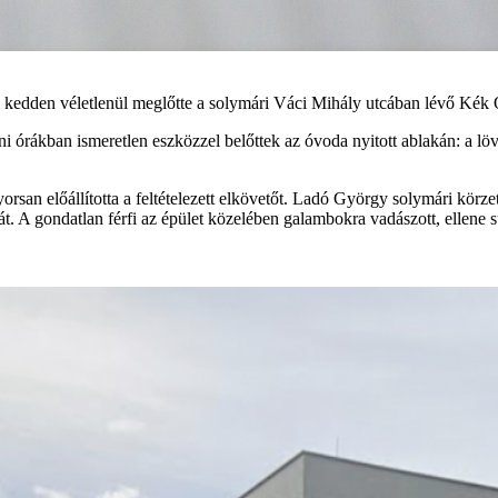
aki kedden véletlenül meglőtte a solymári Váci Mihály utcában lévő Kék
ni órákban ismeretlen eszközzel belőttek az óvoda nyitott ablakán: a lö
orsan előállította a feltételezett elkövetőt. Ladó György solymári körzet
dát. A gondatlan férfi az épület közelében galambokra vadászott, ellene súl