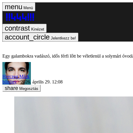
Menü
Kinézet
Jelentkezz be!
Egy galambokra vadászó, idős férfi lőtt be véletlenül a solymári óvod
Herczeg Márk
bűnügy
2026. április 29. 12:08
Megosztás