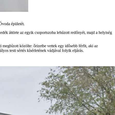
 Óvoda épületét.
vedék áttörte az egyik csoportszoba lehúzott redőnyét, majd a helyiség
i megbízott közölte: őrizetbe vettek egy idősebb férfit, aki az
yos testi sértés kísérletének vádjával folyik eljárás.