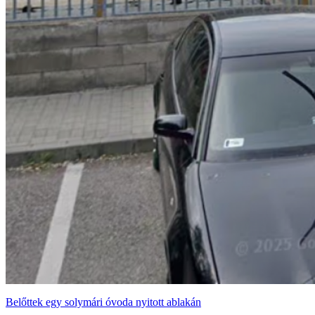
Belőttek egy solymári óvoda nyitott ablakán