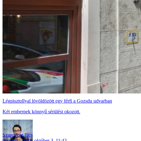
Légpisztollyal lövöldözött egy férfi a Gozsdu udvarban
Két embernek könnyű sérülést okozott.
Szurovecz Illés
bűnügy
2021. október 3. 11:42