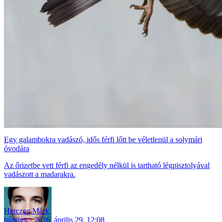
Egy galambokra vadászó, idős férfi lőtt be véletlenül a solymári
óvodára
Az őrizetbe vett férfi az engedély nélkül is tartható légpisztolyával
vadászott a madarakra.
Herczeg Márk
bűnügy
2026. április 29. 12:08