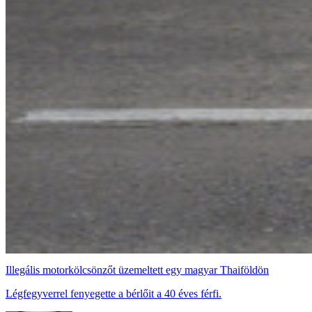
Illegális motorkölcsönzőt üzemeltett egy magyar Thaiföldön
Légfegyverrel fenyegette a bérlőit a 40 éves férfi.