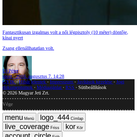
Fantasztikusan izgalmas volt a női légpisztoly (10 méter) döntője,
kínai nyert
Zsang ellenállhatatlan volt.
Uj Péter
sport
2016. augusztus 7. 14:28
GYIK
Hibát jelentek
Impresszum
Javítások kezelése
Jogi
dokumentumok
Médiaajánlat
RSS
Sütibeállítások
©
2026
Magyar Jeti Zrt.
Vége
Menü
Címlap
Friss
Kör
Fiók