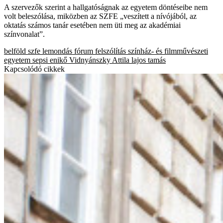
A szervezők szerint a hallgatóságnak az egyetem döntéseibe nem
volt beleszólása, miközben az SZFE „veszített a nívójából, az
oktatás számos tanár esetében nem üti meg az akadémiai
színvonalat”.
belföld
szfe
lemondás
fórum
felszólítás
színház- és filmművészeti
egyetem
sepsi enikő
Vidnyánszky Attila
lajos tamás
Kapcsolódó cikkek