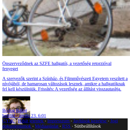
Önszerveződnek az SZFE hallgatói, a vezetőség retorzióval
fenyeget
A szervezők szerint a Színház- és Filmművészeti Egyetem veszített a
nívójából, de hamarosan változások lesznek, amikre a hallgatóknak
fel kell készülniük. Frissítés: A vezetőség az állítást visszautasítja.
Bódog Bálint
belföld
április 23. 6:01
GYIK
Hibát jelentek
Impresszum
Javítások kezelése
Jogi
dokumentumok
Médiaajánlat
RSS
Sütibeállítások