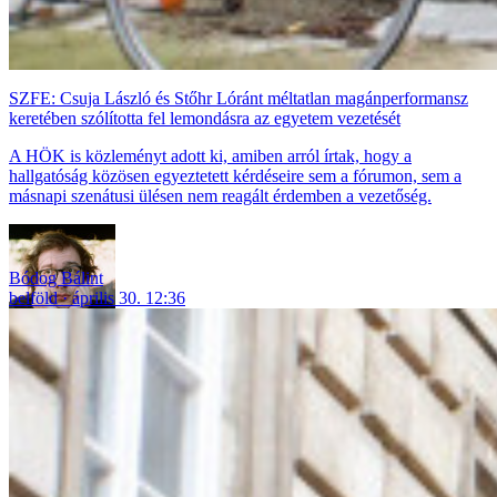
SZFE: Csuja László és Stőhr Lóránt méltatlan magánperformansz
keretében szólította fel lemondásra az egyetem vezetését
A HÖK is közleményt adott ki, amiben arról írtak, hogy a
hallgatóság közösen egyeztetett kérdéseire sem a fórumon, sem a
másnapi szenátusi ülésen nem reagált érdemben a vezetőség.
Bódog Bálint
belföld
április 30. 12:36