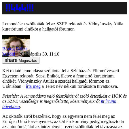
Lemondásra szólították fel az SZFE rektorát és Vidnyánszky Attila
kuratóriumi elnököt a hallgatói fórumon
Bódog Bálint
belföld
2026. április 30. 11:10
Megosztás
Két oktató lemondásra szólította fel a Színház- és Filmművészeti
Egyetem rektorát, Sepsi Enikőt, illetve a fenntartó kuratóriumi
elnökét, Vidnyánszky Attilát a szerdai hallgatói fórumon az
Urániában –
írta meg
a Telex név nélküli forrásokra hivatkozva.
Frissítés: A lemondásra való felszólításról szóló értesülést a HÖK és
az SZFE vezetősége is megerősítette, közleményeikről
itt írtunk
bővebben
.
Az oktatók arról beszéltek, hogy az egyetem nem felel meg az
Európai Unió törvényeinek, az Orbán-kormány pedig megfosztotta
az autonómiájától az intézményt – ezért szólították fel távozásra az