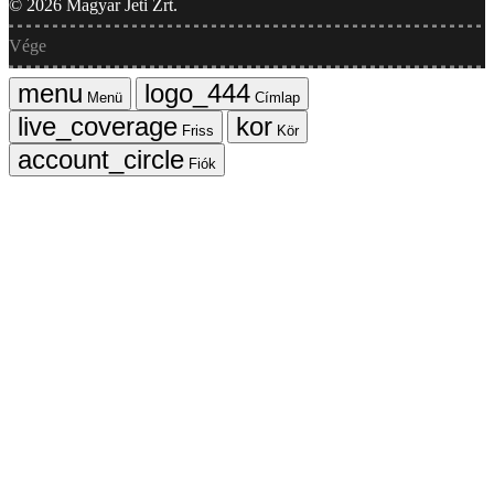
©
2026
Magyar Jeti Zrt.
Vége
Menü
Címlap
Friss
Kör
Fiók