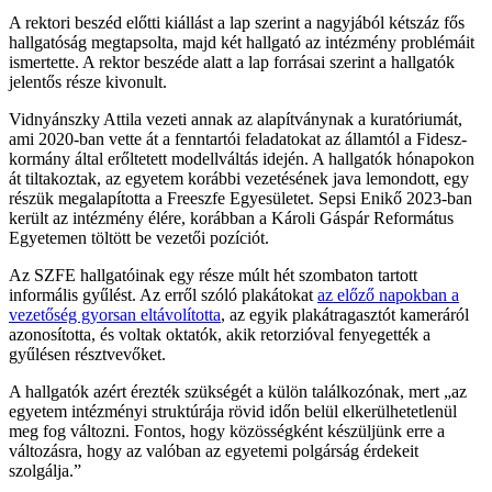
A rektori beszéd előtti kiállást a lap szerint a nagyjából kétszáz fős
hallgatóság megtapsolta, majd két hallgató az intézmény problémáit
ismertette. A rektor beszéde alatt a lap forrásai szerint a hallgatók
jelentős része kivonult.
Vidnyánszky Attila vezeti annak az alapítványnak a kuratóriumát,
ami 2020-ban vette át a fenntartói feladatokat az államtól a Fidesz-
kormány által erőltetett modellváltás idején. A hallgatók hónapokon
át tiltakoztak, az egyetem korábbi vezetésének java lemondott, egy
részük megalapította a Freeszfe Egyesületet. Sepsi Enikő 2023-ban
került az intézmény élére, korábban a Károli Gáspár Református
Egyetemen töltött be vezetői pozíciót.
Az SZFE hallgatóinak egy része múlt hét szombaton tartott
informális gyűlést. Az erről szóló plakátokat
az előző napokban a
vezetőség gyorsan eltávolította
, az egyik plakátragasztót kameráról
azonosította, és voltak oktatók, akik retorzióval fenyegették a
gyűlésen résztvevőket.
A hallgatók azért érezték szükségét a külön találkozónak, mert „az
egyetem intézményi struktúrája rövid időn belül elkerülhetetlenül
meg fog változni. Fontos, hogy közösségként készüljünk erre a
változásra, hogy az valóban az egyetemi polgárság érdekeit
szolgálja.”