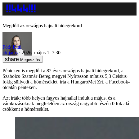
Megdőlt az országos hajnali hidegrekord
Fődi Kitti
időjárás
2026. május 1. 7:30
Megosztás
Pénteken is megdőlt a 82 éves országos hajnali hidegrekord, a
Szabolcs-Szatmár-Bereg megyei Nyírtasson mínusz 5,3 Celsius-
fokig süllyedt a hőmérséklet, írta a HungaroMet Zrt. a Facebook-
oldalán pénteken.
Azt írták: több helyen fagyos hajnallal indult a május, és a
várakozásoknak megfelelően az ország nagyobb részén 0 fok alá
csökkent a hőmérséklet.