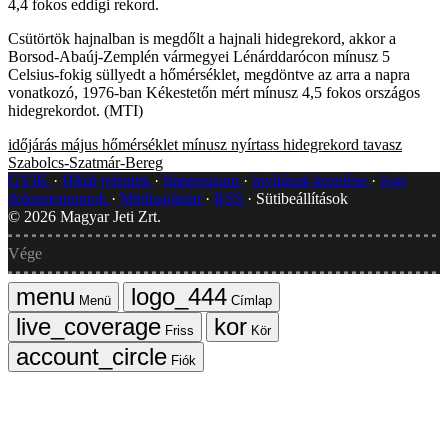
4,4 fokos eddigi rekord.
Csütörtök hajnalban is megdőlt a hajnali hidegrekord, akkor a
Borsod-Abaúj-Zemplén vármegyei Lénárddarócon mínusz 5
Celsius-fokig süllyedt a hőmérséklet, megdöntve az arra a napra
vonatkozó, 1976-ban Kékestetőn mért mínusz 4,5 fokos országos
hidegrekordot. (MTI)
időjárás
május
hőmérséklet
mínusz
nyírtass
hidegrekord
tavasz
Szabolcs-Szatmár-Bereg
GYIK
Hibát jelentek
Impresszum
Javítások kezelése
Jogi
dokumentumok
Médiaajánlat
RSS
Sütibeállítások
©
2026
Magyar Jeti Zrt.
Vége
Menü
Címlap
Friss
Kör
Fiók