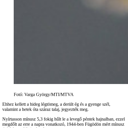
Fotó
:
Varga György/MTI/MTVA
Ehhez kellett a hideg légtömeg, a derült ég és a gyenge szél,
valamint a hetek óta száraz talaj, jegyezték meg.
Nyírtasson mínusz 5,3 fokig hűlt le a levegő péntek hajnalban, ezzel
megdőlt az erre a napra vonatkozó, 1944-ben Fügödön mért mínusz