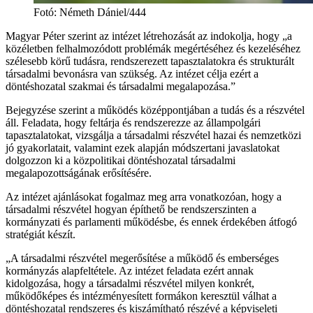
Fotó
:
Németh Dániel/444
Magyar Péter szerint az intézet létrehozását az indokolja, hogy „a
közéletben felhalmozódott problémák megértéséhez és kezeléséhez
szélesebb körű tudásra, rendszerezett tapasztalatokra és strukturált
társadalmi bevonásra van szükség. Az intézet célja ezért a
döntéshozatal szakmai és társadalmi megalapozása.”
Bejegyzése szerint a működés középpontjában a tudás és a részvétel
áll. Feladata, hogy feltárja és rendszerezze az állampolgári
tapasztalatokat, vizsgálja a társadalmi részvétel hazai és nemzetközi
jó gyakorlatait, valamint ezek alapján módszertani javaslatokat
dolgozzon ki a közpolitikai döntéshozatal társadalmi
megalapozottságának erősítésére.
Az intézet ajánlásokat fogalmaz meg arra vonatkozóan, hogy a
társadalmi részvétel hogyan építhető be rendszerszinten a
kormányzati és parlamenti működésbe, és ennek érdekében átfogó
stratégiát készít.
„A társadalmi részvétel megerősítése a működő és emberséges
kormányzás alapfeltétele. Az intézet feladata ezért annak
kidolgozása, hogy a társadalmi részvétel milyen konkrét,
működőképes és intézményesített formákon keresztül válhat a
döntéshozatal rendszeres és kiszámítható részévé a képviseleti