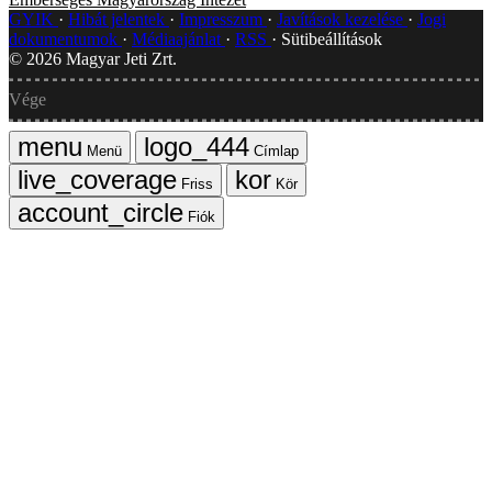
GYIK
Hibát jelentek
Impresszum
Javítások kezelése
Jogi
dokumentumok
Médiaajánlat
RSS
Sütibeállítások
©
2026
Magyar Jeti Zrt.
Vége
Menü
Címlap
Friss
Kör
Fiók