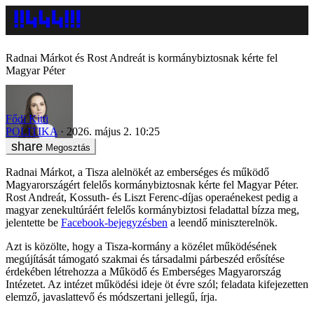
Radnai Márkot és Rost Andreát is kormánybiztosnak kérte fel
Magyar Péter
Fődi Kitti
POLITIKA
2026. május 2. 10:25
Megosztás
Radnai Márkot, a Tisza alelnökét az emberséges és működő
Magyarországért felelős kormánybiztosnak kérte fel Magyar Péter.
Rost Andreát, Kossuth- és Liszt Ferenc-díjas operaénekest pedig a
magyar zenekultúráért felelős kormánybiztosi feladattal bízza meg,
jelentette be
Facebook-bejegyzésben
a leendő miniszterelnök.
Azt is közölte, hogy a Tisza-kormány a közélet működésének
megújítását támogató szakmai és társadalmi párbeszéd erősítése
érdekében létrehozza a Működő és Emberséges Magyarország
Intézetet. Az intézet működési ideje öt évre szól; feladata kifejezetten
elemző, javaslattevő és módszertani jellegű, írja.