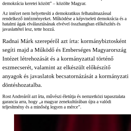
demokrácia keretei között” – közölte Magyar.
Az intézet nem helyettesíti a demokratikus felhatalmazással
rendelkező intézményeket. Működése a képviseleti demokrácia és a
hatalmi ágak elválasztásának elvével összhangban előkészítés és
javaslattétel lesz, tette hozzá.
Radnai Márk szerepéről azt írta: kormánybiztosként
segíti majd a Működő és Emberséges Magyarország
Intézet létrehozását és a kormányzattal történő
eszmecserét, valamint az elkészült előkészítő
anyagok és javaslatok becsatornázását a kormányzati
döntéshozatalba.
Rost Andreáról azt írta, művészi életútja és nemzetközi tapasztalata
garancia arra, hogy „a magyar zenekultúrában újra a valódi
teljesítmény és a minőség legyen a mérce”.