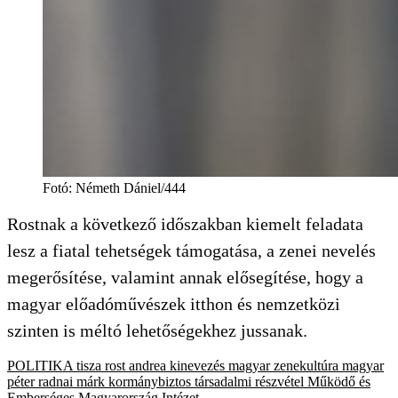
Fotó
:
Németh Dániel/444
Rostnak a következő időszakban kiemelt feladata
lesz a fiatal tehetségek támogatása, a zenei nevelés
megerősítése, valamint annak elősegítése, hogy a
magyar előadóművészek itthon és nemzetközi
szinten is méltó lehetőségekhez jussanak.
POLITIKA
tisza
rost andrea
kinevezés
magyar zenekultúra
magyar
péter
radnai márk
kormánybiztos
társadalmi részvétel
Működő és
Emberséges Magyarország Intézet