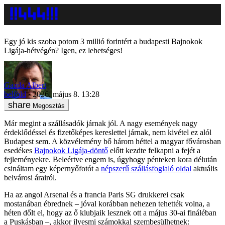
Egy jó kis szoba potom 3 millió forintért a budapesti Bajnokok
Ligája-hétvégén? Igen, ez lehetséges!
Gazda Albert
belföld
2026. május 8. 13:28
Megosztás
Már megint a szállásadók járnak jól. A nagy események nagy
érdeklődéssel és fizetőképes kereslettel járnak, nem kivétel ez alól
Budapest sem. A közvélemény bő három héttel a magyar fővárosban
esedékes
Bajnokok Ligája-döntő
előtt kezdte felkapni a fejét a
fejleményekre. Beleértve engem is, úgyhogy pénteken kora délután
csináltam egy képernyőfotót a
népszerű szállásfoglaló oldal
aktuális
belvárosi árairól.
Ha az angol Arsenal és a francia Paris SG drukkerei csak
mostanában ébrednek – jóval korábban nehezen tehették volna, a
héten dőlt el, hogy az ő klubjaik lesznek ott a május 30-ai fináléban
a Puskásban –, akkor ilyesmi számokkal szembesülhetnek: