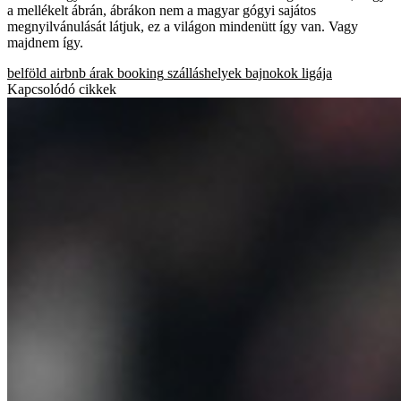
a mellékelt ábrán, ábrákon nem a magyar gógyi sajátos
megnyilvánulását látjuk, ez a világon mindenütt így van. Vagy
majdnem így.
belföld
airbnb
árak
booking
szálláshelyek
bajnokok ligája
Kapcsolódó cikkek