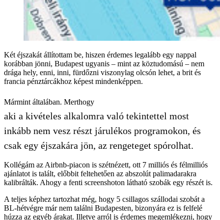
Két éjszakát állítottam be, hiszen érdemes legalább egy nappal
korábban jönni, Budapest ugyanis – mint az köztudomású – nem
drága hely, enni, inni, fürdőzni viszonylag olcsón lehet, a brit és
francia pénztárcákhoz képest mindenképpen.
Mármint általában. Merthogy
aki a kivételes alkalomra való tekintettel most
inkább nem vesz részt járulékos programokon, és
csak egy éjszakára jön, az rengeteget spórolhat.
Kollégám az Airbnb-piacon is szétnézett, ott 7 milliós és félmilliós
ajánlatot is talált, előbbit feltehetően az abszolút palimadarakra
kalibrálták. Ahogy a fenti screenshoton látható szobák egy részét is.
A teljes képhez tartozhat még, hogy 5 csillagos szállodai szobát a
BL-hétvégre már nem találni Budapesten, bizonyára ez is felfelé
húzza az egyéb árakat. Illetve arról is érdemes megemlékezni, hogy