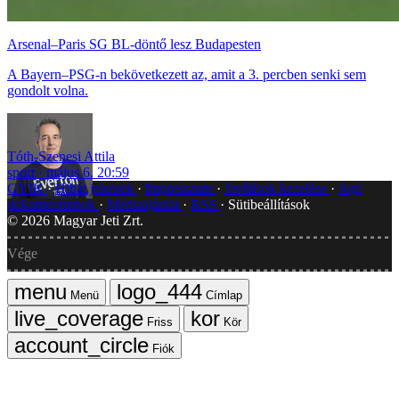
Arsenal–Paris SG BL-döntő lesz Budapesten
A Bayern–PSG-n bekövetkezett az, amit a 3. percben senki sem
gondolt volna.
Tóth-Szenesi Attila
sport
május 6. 20:59
GYIK
Hibát jelentek
Impresszum
Javítások kezelése
Jogi
dokumentumok
Médiaajánlat
RSS
Sütibeállítások
©
2026
Magyar Jeti Zrt.
Vége
Menü
Címlap
Friss
Kör
Fiók