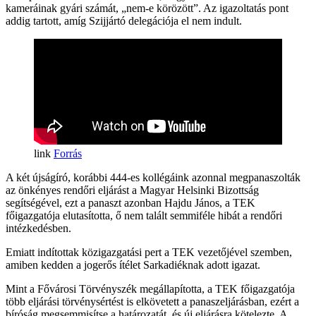
kameráinak gyári számát, „nem-e körözött”. Az igazoltatás pont
addig tartott, amíg Szijjártó delegációja el nem indult.
Forrás
A két újságíró, korábbi 444-es kollégáink azonnal megpanaszolták
az önkényes rendőri eljárást a Magyar Helsinki Bizottság
segítségével, ezt a panaszt azonban Hajdu János, a TEK
főigazgatója elutasította, ő nem talált semmiféle hibát a rendőri
intézkedésben.
Emiatt indítottak közigazgatási pert a TEK vezetőjével szemben,
amiben kedden a jogerős ítélet Sarkadiéknak adott igazat.
Mint a Fővárosi Törvényszék megállapította, a TEK főigazgatója
több eljárási törvénysértést is elkövetett a panaszeljárásban, ezért a
bíróság megsemmisítse a határozatát, és új eljárásra kötelezte. A