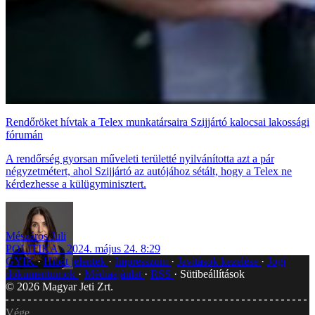
Rendőröket hívtak a Telex munkatársaira Szijjártó kalocsai lakossági
fórumán
A rendőrség gyorsan műveleti területté nyilvánította azt a pár
négyzetmétert, ahol Szijjártó az autójához sétált, hogy a Telex ne
kérdezhesse a külügyminisztert.
Mészáros Juli
POLITIKA
2024. május 24. 8:29
GYIK
Hibát jelentek
Impresszum
Javítások kezelése
Jogi
dokumentumok
Médiaajánlat
RSS
Sütibeállítások
©
2026
Magyar Jeti Zrt.
Vége