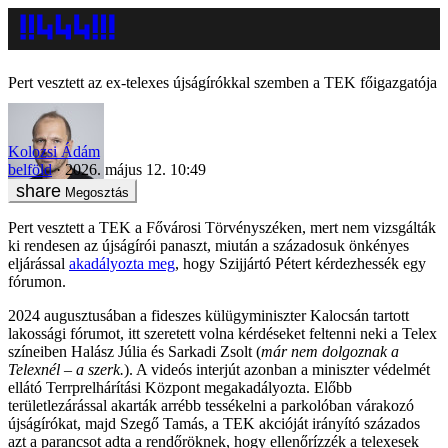
Pert vesztett az ex-telexes újságírókkal szemben a TEK főigazgatója
Kolozsi Ádám
belföld
2026. május 12. 10:49
Megosztás
Pert vesztett a TEK a Fővárosi Törvényszéken, mert nem vizsgálták
ki rendesen az újságírói panaszt, miután a századosuk önkényes
eljárással
akadályozta meg
, hogy Szijjártó Pétert kérdezhessék egy
fórumon.
2024 augusztusában a fideszes külügyminiszter Kalocsán tartott
lakossági fórumot, itt szeretett volna kérdéseket feltenni neki a Telex
színeiben Halász Júlia és Sarkadi Zsolt (
már nem dolgoznak a
Telexnél – a szerk.
). A videós interjút azonban a miniszter védelmét
ellátó Terrprelhárítási Központ megakadályozta. Előbb
területlezárással akarták arrébb tessékelni a parkolóban várakozó
újságírókat, majd Szegő Tamás, a TEK akcióját irányító százados
azt a parancsot adta a rendőröknek, hogy ellenőrízzék a telexesek