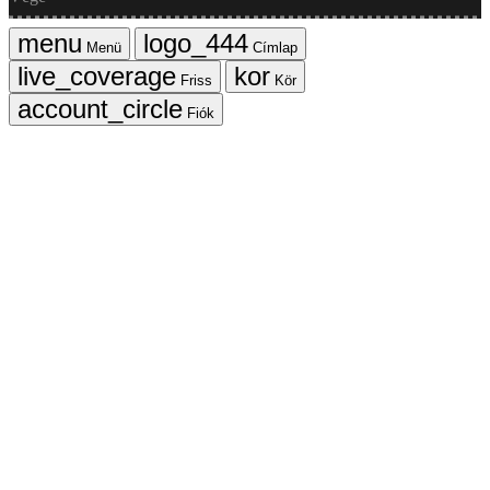
Menü
Címlap
Friss
Kör
Fiók