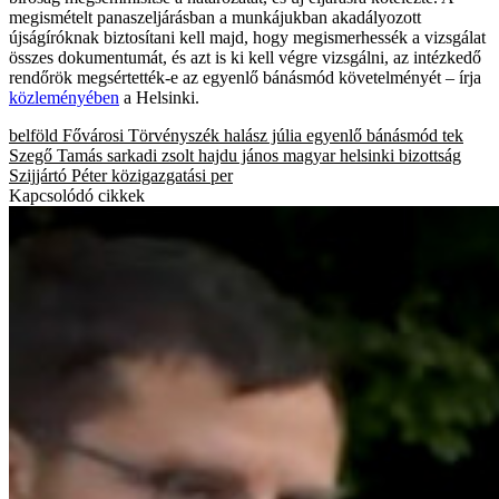
megismételt panaszeljárásban a munkájukban akadályozott
újságíróknak biztosítani kell majd, hogy megismerhessék a vizsgálat
összes dokumentumát, és azt is ki kell végre vizsgálni, az intézkedő
rendőrök megsértették-e az egyenlő bánásmód követelményét – írja
közleményében
a Helsinki.
belföld
Fővárosi Törvényszék
halász júlia
egyenlő bánásmód
tek
Szegő Tamás
sarkadi zsolt
hajdu jános
magyar helsinki bizottság
Szijjártó Péter
közigazgatási per
Kapcsolódó cikkek