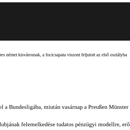
res német kisvárosnak, a focicsapata viszont feljutott az első osztályba
 fel a Bundesligába, miután vasárnap a Preußen Münster
lubjának felemelkedése tudatos pénzügyi modellre, erő