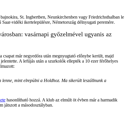
bajnokira, St. Ingbertben, Neunkirchenben vagy Friedrichsthalban le
sú Saar-vidéki ikertelepülésre, Németország délnyugati peremére.
a városban: vasárnapi győzelmével ugyanis az
 a csapat már negyedóra után megnyugtató előnybe került, majd
lentette. A lefújás után a szurkolók ellepték a 10 ezer férőhelyes
lmazott:
lenne, mint elrepülni a Holdhoz. Ma sikerült leszállnunk a
ete
hasonlítható hozzá. A klub az elmúlt öt évben már a harmadik
m játszott a másodosztályban.