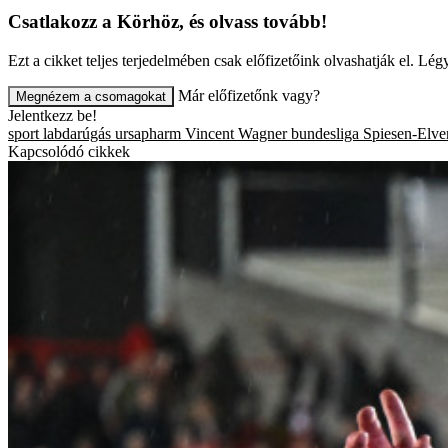
Csatlakozz a Körhöz, és olvass tovább!
Ezt a cikket teljes terjedelmében csak előfizetőink olvashatják el. L
Már előfizetőnk vagy?
Megnézem a csomagokat
Jelentkezz be!
sport
labdarúgás
ursapharm
Vincent Wagner
bundesliga
Spiesen-Elve
Kapcsolódó cikkek