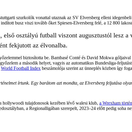
ttgarti szurkolók vonattal utaznak az SV Elversberg elleni idegenbeli 
a indított busz viszi tovább őket Spiesen-Elversberg felé, a 12 800 lako
 első osztályú futball viszont augusztustól lesz 
nt fekjutott az élvonalba.
s győzelemmel biztosította be. Bambasé Conté és David Mokwa góljaival
őzelem a második helyet, vagyis az automatikus Bundesliga-feljutást je
a
World Football Index
beszámolója szerint az ünneplés közben így foga
elmet írtunk. Egy barátom azt mondta, az Elversberg feljutása olyan 
ak a hollywoodi tulajdonosok kezében lévő walesi klub,
a Wrexham történ
dosztályban, a Regionalligában szerepelt, 2023–24 előtt pedig soha ne