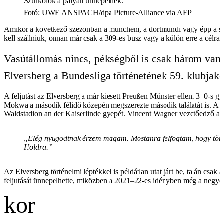
Szurkolók a pályán ünnepelnek.
Fotó
:
UWE ANSPACH/dpa Picture-Alliance via AFP
Amikor a következő szezonban a müncheni, a dortmundi vagy épp a stu
kell szállniuk, onnan már csak a 309-es busz vagy a külön erre a célr
Vasútállomás nincs, pékségből is csak három van,
Elversberg a Bundesliga történetének 59. klubjaké
A feljutást az Elversberg a már kiesett Preußen Münster elleni 3–0-
Mokwa a második félidő közepén megszerezte második találatát is. A gy
Waldstadion an der Kaiserlinde gyepét. Vincent Wagner vezetőedző 
„Elég nyugodtnak érzem magam. Mostanra felfogtam, hogy történ
Holdra.”
Az Elversberg történelmi léptékkel is példátlan utat járt be, talán cs
feljutását ünnepelhette, miközben a 2021–22-es idényben még a negye