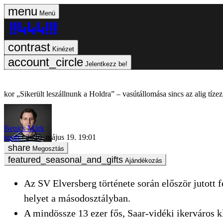
Menü
Kinézet
Jelentkezz be!
„Sikerült leszállnunk a Holdra” – vasútállomása sincs az alig tízez
Benics Márk
sport
2026. május 19. 19:01
Megosztás
Ajándékozás
Az SV Elversberg története során először jutott
helyet a másodosztályban.
A mindössze 13 ezer fős, Saar-vidéki ikerváros k