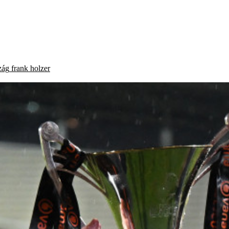
zág
frank holzer