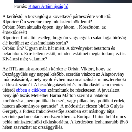
Forrás
:
Bihari Ádám újságíró
A kerítéstől a kocsiajtóig a következő párbeszédre volt idő:
Riporter: Ön szeretne még miniszterelnök lenni?
Orbán: Nem aktuális éppen, úgy látom... Köszönöm, az
érdeklődését!
Riporter: Tart attól esetleg, hogy ön vagy egyik családtagja bíróság
elé kerülhet az elszámoltatás során?
Orbán: Én? Ugyan már, hát miért. A törvényeket betartom és
betartatom. Erre tettem esküt, minden eskümet megtartottam, ezt is.
Kiváncsi még valamire?
Az RTL annak apropóján kérdezte Orbán Viktort, hogy az
Országgyűlés egy nappal később, szerdán vitázott az Alaptörvény
módosításáról, amely nyolc évben maximalizálná a miniszterelnöki
ciklusok számát. A beszólogatásoktól és trollkodástól sem mentes
ülésről
ebben a cikkben
számoltunk be részletesen. A javaslatot
benyújtó tiszás Melléthei-Barna Márton szerint a hatalom
korlátozása „nem politikai bosszú, vagy pillanatnyi politikai érdek,
hanem alkotmányos garancia". A módosítást élesen bíráló Gulyás
Gergely, a Fidesz frakcióvezetője azonban ezt máshogy látja:
szerinte parlamentáris rendszerekben az Európai Unión belül nincs
példa miniszterelnöki cikluskorlátra. A kérdésben leghamarabb jövő
héten szavazhat az országgyűlés.