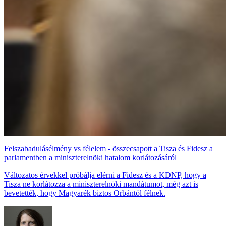
Felszabadulásélmény vs félelem - összecsapott a Tisza és Fidesz a
parlamentben a miniszterelnöki hatalom korlátozásáról
Változatos érvekkel próbálja elérni a Fidesz és a KDNP, hogy a
Tisza ne korlátozza a miniszterelnöki mandátumot, még azt is
bevetették, hogy Magyarék biztos Orbántól félnek.