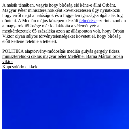
A másik témában, vagyis hogy bíróság elé kéne-e állni Orbánt,
Magyar Péter miniszterelnökként következetesen úgy nyilatkozik,
hogy erről majd a hatóságok és a független igazságszolgáltatás fog
dönteni. A Medián május közepén készült
felmérése
szerint azonban
a magyarok többsége már kialakította a véleményét: a
megkérdezettek 65 százaléka azon az állásponton volt, hogy Orbán
Viktor olyan súlyos törvénytelenségeket követett el, hogy bíróság
előtt kellene felelnie a tetteiért.
POLITIKA
alaptörvény-módosítás
medián
gulyás gergely
fidesz
miniszterelnöki ciklus
magyar péter
Melléthei-Barna Márton
orbán
viktor
Kapcsolódó cikkek