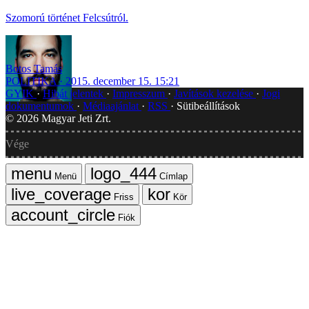
Szomorú történet Felcsútról.
Botos Tamás
POLITIKA
2015. december 15. 15:21
GYIK
Hibát jelentek
Impresszum
Javítások kezelése
Jogi
dokumentumok
Médiaajánlat
RSS
Sütibeállítások
©
2026
Magyar Jeti Zrt.
Vége
Menü
Címlap
Friss
Kör
Fiók