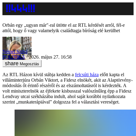
Orbán egy „ugyan már"-ral ütötte el az RTL kérdését arról, fél-e
attól, hogy ő vagy valamelyik családtagja bíróság elé kerülhet
Német Szilvi
POLITIKA
2026. május 27. 16:58
Megosztás
Az RTL Házon kívül stábja kedden a
felcsúti háza
előtt kapta el
villáminterjúra Orbán Viktort, a Fidesz elnökét, akit az Alaptörvény-
módosítás őt érintő részéről és az elszámoltatásról is kérdezték. A
volt miniszterelnök az éjfekete kisbusszal valószínűleg épp a Fidesz
Lendvay utcai székházába indult, ahol saját korábbi nyilatkozata
szerint „munkaterápiával” dolgozza fel a választási vereséget.