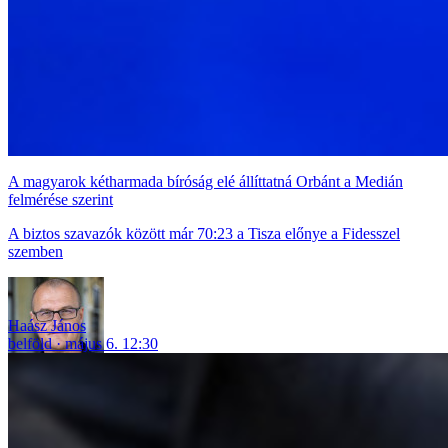
A magyarok kétharmada bíróság elé állíttatná Orbánt a Medián
felmérése szerint
A biztos szavazók között már 70:23 a Tisza előnye a Fidesszel
szemben
Haász János
belföld
május 6. 12:30