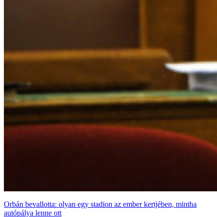
Orbán bevallotta: olyan egy stadion az ember kertjében, mintha
autópálya lenne ott