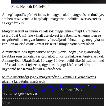
Fotó
:
Németh Dániel/444
A megállapodás pár hét intenzív magyar-ukrán tárgyalás eredménye,
amiben részt vettek a kárpátaljai magyarság politikai szervezetei és
az egyházak is.
Magyar szerint az ukrán vállalások megjelennek majd Ukrajnának
az Európai Unió felé vállalt cselekvési tervében is. Amennyiben ez
megtörténik, a magyar kormány hozzájárul ahhoz, hogy megnyitásra
kerüljön az első csatlakozási klaszter Ukrajna vonatkozásában.
A miniszterelnök ugyanakkor hangsúlyozta, hogy „Magyarország
továbbra sem támogatja a gyorsított uniós csatlakozási tárgyalásokat.
Amennyiben Ukrajnának 10 vagy 15 éven belül sikerül lezárni mind
a 33 csatlakozási fejezetet, úgy hazánk jogi kötőerővel bíró
ügydöntő népszavazást tart a kérdésben”.
belföld
kisebbségi jogok
magyar péter
Ukrajna EU-csatlakozás
ukrajna
kárpátaljai magyarok
GYIK
Hibát jelentek
Impresszum
Javítások kezelése
Jogi
dokumentumok
Médiaajánlat
RSS
Sütibeállítások
©
2026
Magyar Jeti Zrt.
Vége