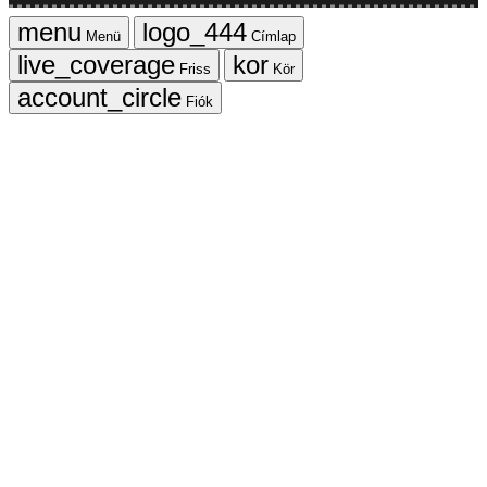
Menü
Címlap
Friss
Kör
Fiók