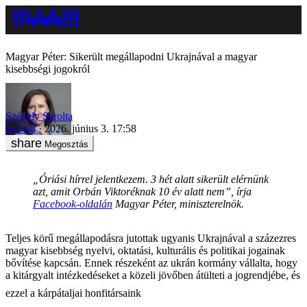
Magyar Péter: Sikerült megállapodni Ukrajnával a magyar
kisebbségi jogokról
Székely Sarolta
belföld
2026. június 3. 17:58
Megosztás
„Óriási hírrel jelentkezem. 3 hét alatt sikerült elérnünk
azt, amit Orbán Viktoréknak 10 év alatt nem”, írja
Facebook-oldalán
Magyar Péter, miniszterelnök.
Teljes körű megállapodásra jutottak ugyanis Ukrajnával a százezres
magyar kisebbség nyelvi, oktatási, kulturális és politikai jogainak
bővítése kapcsán. Ennek részeként az ukrán kormány vállalta, hogy
a kitárgyalt intézkedéseket a közeli jövőben átülteti a jogrendjébe, és
ezzel a kárpátaljai honfitársaink