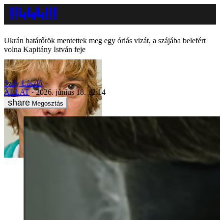
Ukrán határőrök mentettek meg egy óriás vizát, a szájába belefért
volna Kapitány István feje
Szily László
ÁLLAT
2026. június 18. 12:14
Megosztás