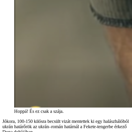
Hoppá! És ez csak a szája.
Jókora, 100-150 kilósra becsült vizát mentettek ki egy halászhálóból
ukrán határőrök az ukrán–román határnál a Fekete-tengerbe érkező
Duna deltájában.