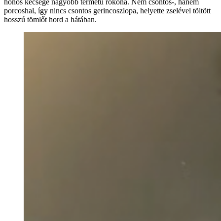
honos kecsege nagyobb termetű rokona. Nem csontos-, hanem
porcoshal, így nincs csontos gerincoszlopa, helyette zselével töltött
hosszú tömlőt hord a hátában.