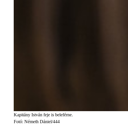
Kapitány István feje is beleférne.
Fotó
:
Németh Dániel/444