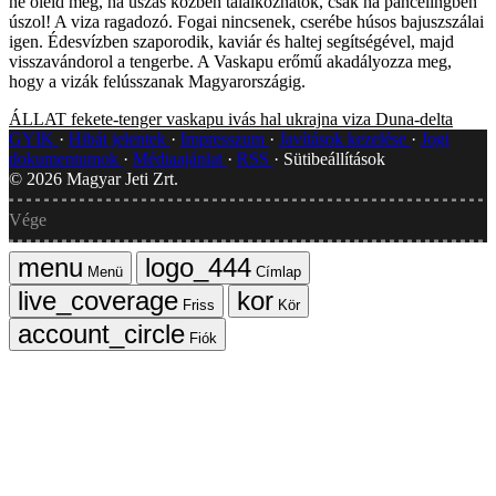
ne öleld meg, ha úszás közben találkoznátok, csak ha páncélingben
úszol! A viza ragadozó. Fogai nincsenek, cserébe húsos bajuszszálai
igen. Édesvízben szaporodik, kaviár és haltej segítségével, majd
visszavándorol a tengerbe. A Vaskapu erőmű akadályozza meg,
hogy a vizák felússzanak Magyarországig.
ÁLLAT
fekete-tenger
vaskapu
ivás
hal
ukrajna
viza
Duna-delta
GYIK
Hibát jelentek
Impresszum
Javítások kezelése
Jogi
dokumentumok
Médiaajánlat
RSS
Sütibeállítások
©
2026
Magyar Jeti Zrt.
Vége
Menü
Címlap
Friss
Kör
Fiók