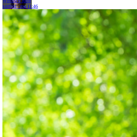
Windisch Judit
külföld
ma 11:46