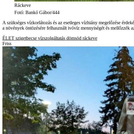
Ráckeve
Fotó
:
Bankó Gábor/444
A szükséges vízkorlátozás és az esetleges vízhiány megelőzése érdeké
a növények öntözésére felhasznált ivóvíz mennyiségét és mellőzzék az 
ÉLET
szigetbecse
vízszolgáltatás
dömsöd
ráckeve
Friss