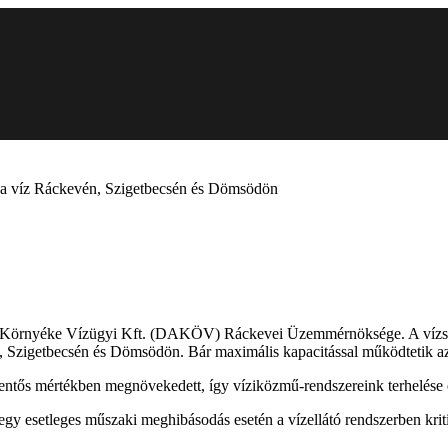
ni a víz Ráckevén, Szigetbecsén és Dömsödön
 Környéke Vízügyi Kft. (DAKÖV) Ráckevei Üzemmérnöksége. A vízszolgál
 Szigetbecsén és Dömsödön. Bár maximális kapacitással működtetik az er
entős mértékben megnövekedett, így víziközmű-rendszereink terhelése el
gy esetleges műszaki meghibásodás esetén a vízellátó rendszerben krit