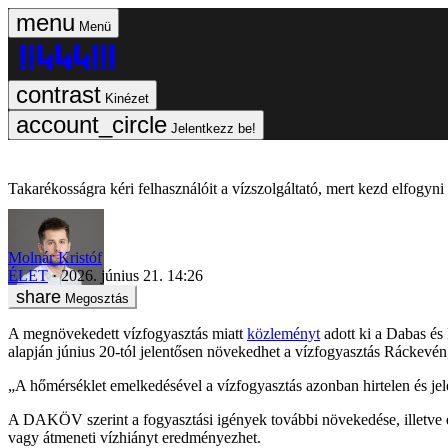
Menü
Kinézet
Jelentkezz be!
Takarékosságra kéri felhasználóit a vízszolgáltató, mert kezd elfogy
Molnár Kristóf
ÉLET
2026. június 21. 14:26
Megosztás
A megnövekedett vízfogyasztás miatt
közleményt
adott ki a Dabas és
alapján június 20-tól jelentősen növekedhet a vízfogyasztás Ráckevén,
„A hőmérséklet emelkedésével a vízfogyasztás azonban hirtelen és jel
A DAKÖV szerint a fogyasztási igények további növekedése, illetve e
vagy átmeneti vízhiányt eredményezhet.