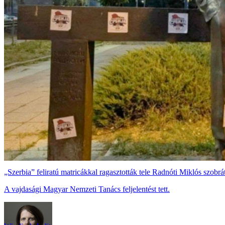
„Szerbia” feliratú matricákkal ragasztották tele Radnóti Miklós szobr
A vajdasági Magyar Nemzeti Tanács feljelentést tett.