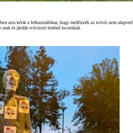
ben arra kérik a felhasználókat, hogy mellőzzék az ivóvíz nem alapvető
utak és járdák ivóvízzel történő locsolását.