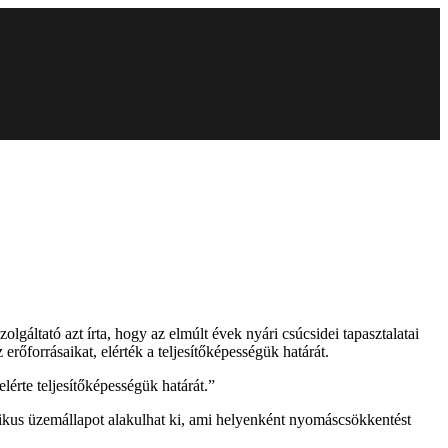
tató azt írta, hogy az elmúlt évek nyári csúcsidei tapasztalatai
őforrásaikat, elérték a teljesítőképességük határát.
érte teljesítőképességük határát.”
ikus üzemállapot alakulhat ki, ami helyenként nyomáscsökkentést