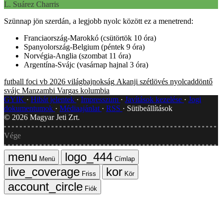
L. Suárez Charris
Szünnap jön szerdán, a legjobb nyolc között ez a menetrend:
Franciaország-Marokkó (csütörtök 10 óra)
Spanyolország-Belgium (péntek 9 óra)
Norvégia-Anglia (szombat 11 óra)
Argentína-Svájc (vasárnap hajnal 3 óra)
futball
foci vb 2026
világbajnokság
Akanji
szétlövés
nyolcaddöntő
svájc
Manzambi
Vargas
kolumbia
GYIK
Hibát jelentek
Impresszum
Javítások kezelése
Jogi
dokumentumok
Médiaajánlat
RSS
Sütibeállítások
©
2026
Magyar Jeti Zrt.
Vége
Menü
Címlap
Friss
Kör
Fiók