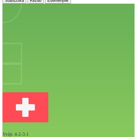
Statisztika
Kezdő
Események
Svájc
4-2-3-1