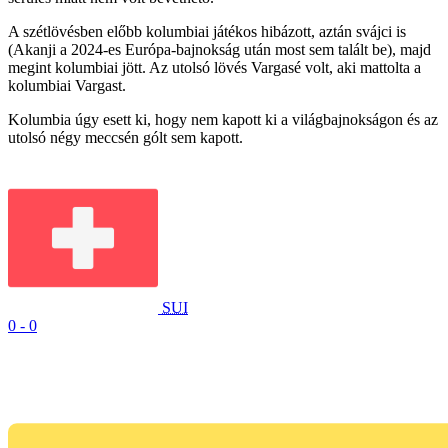
A szétlövésben előbb kolumbiai játékos hibázott, aztán svájci is
(Akanji a 2024-es Európa-bajnokság után most sem talált be), majd
megint kolumbiai jött. Az utolsó lövés Vargasé volt, aki mattolta a
kolumbiai Vargast.
Kolumbia úgy esett ki, hogy nem kapott ki a világbajnokságon és az
utolsó négy meccsén gólt sem kapott.
SUI
0
-
0