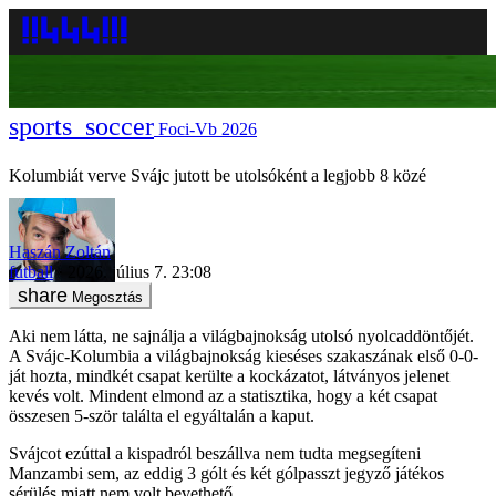
Foci-Vb 2026
Kolumbiát verve Svájc jutott be utolsóként a legjobb 8 közé
Haszán Zoltán
futball
2026. július 7. 23:08
Megosztás
Aki nem látta, ne sajnálja a világbajnokság utolsó nyolcaddöntőjét.
A Svájc-Kolumbia a világbajnokság kieséses szakaszának első 0-0-
ját hozta, mindkét csapat kerülte a kockázatot, látványos jelenet
kevés volt. Mindent elmond az a statisztika, hogy a két csapat
összesen 5-ször találta el egyáltalán a kaput.
Svájcot ezúttal a kispadról beszállva nem tudta megsegíteni
Manzambi sem, az eddig 3 gólt és két gólpasszt jegyző játékos
sérülés miatt nem volt bevethető.