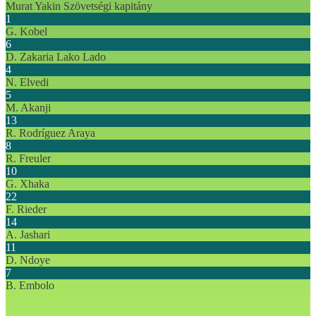
Murat Yakin
Szövetségi kapitány
1
G. Kobel
6
D. Zakaria Lako Lado
4
N. Elvedi
5
M. Akanji
13
R. Rodríguez Araya
8
R. Freuler
10
G. Xhaka
22
F. Rieder
14
A. Jashari
11
D. Ndoye
7
B. Embolo