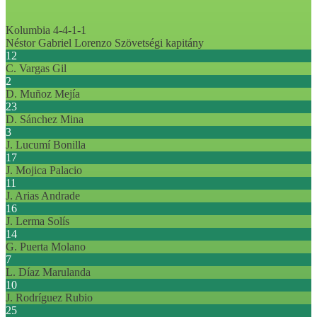
Kolumbia
4-4-1-1
Néstor Gabriel Lorenzo
Szövetségi kapitány
12
C. Vargas Gil
2
D. Muñoz Mejía
23
D. Sánchez Mina
3
J. Lucumí Bonilla
17
J. Mojica Palacio
11
J. Arias Andrade
16
J. Lerma Solís
14
G. Puerta Molano
7
L. Díaz Marulanda
10
J. Rodríguez Rubio
25