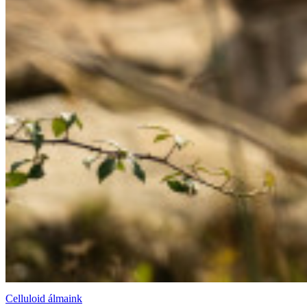
Celluloid álmaink