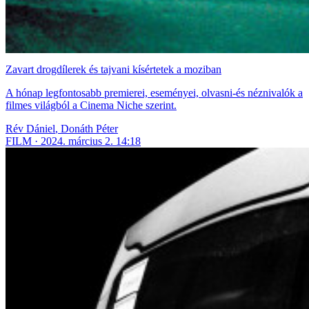
Zavart drogdílerek és tajvani kísértetek a moziban
A hónap legfontosabb premierei, eseményei, olvasni-és néznivalók a
filmes világból a Cinema Niche szerint.
Rév Dániel
,
Donáth Péter
FILM
2024. március 2. 14:18