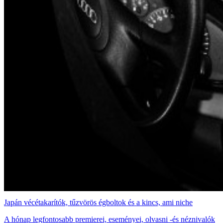
Japán vécétakarítók, tűzvörös égboltok és a kincs, ami niche
A hónap legfontosabb premierei, eseményei, olvasni -és néznivalók