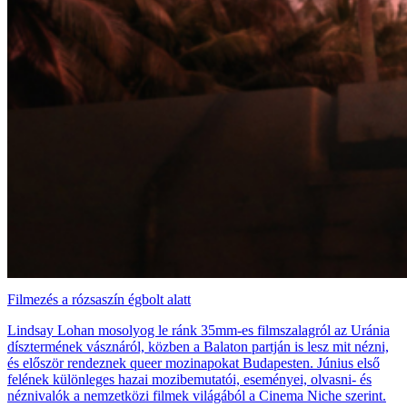
Filmezés a rózsaszín égbolt alatt
Lindsay Lohan mosolyog le ránk 35mm-es filmszalagról az Uránia
dísztermének vásznáról, közben a Balaton partján is lesz mit nézni,
és először rendeznek queer mozinapokat Budapesten. Június első
felének különleges hazai mozibemutatói, eseményei, olvasni- és
néznivalók a nemzetközi filmek világából a Cinema Niche szerint.