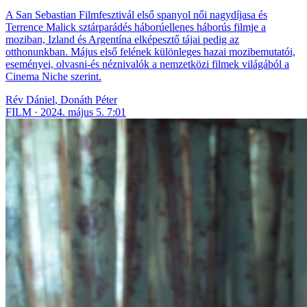
A San Sebastian Filmfesztivál első spanyol női nagydíjasa és
Terrence Malick sztárparádés háborúellenes háborús filmje a
moziban, Izland és Argentína elképesztő tájai pedig az
otthonunkban. Május első felének különleges hazai mozibemutatói,
eseményei, olvasni-és néznivalók a nemzetközi filmek világából a
Cinema Niche szerint.
Rév Dániel
,
Donáth Péter
FILM
2024. május 5. 7:01