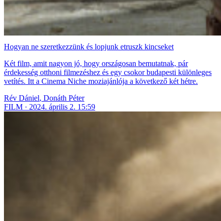
Hogyan ne szeretkezzünk és lopjunk etruszk kincseket
Két film, amit nagyon jó, hogy országosan bemutatnak, pár
érdekesség otthoni filmezéshez és egy csokor budapesti különleges
vetítés. Itt a Cinema Niche moziajánlója a következő két hétre.
Rév Dániel
,
Donáth Péter
FILM
2024. április 2. 15:59