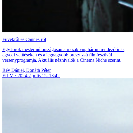
Füvekről és Cannes-ról
Egy török mestermű országosan a mozikban, három rendezőóriás
egyedi vetítéseken és a legnagyobb presztízsű filmfesztivál
versenyprogramja. Aktuális néznivalók a Cinema Niche szerint.
Rév Dániel
,
Donáth Péter
FILM
2024. április 15. 13:42