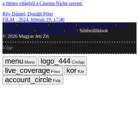
a filmes világból a Cinema Niche szerint.
Rév Dániel
,
Donáth Péter
FILM
2024. február 19. 17:46
GYIK
Hibát jelentek
Impresszum
Javítások kezelése
Jogi
dokumentumok
Médiaajánlat
RSS
Sütibeállítások
©
2026
Magyar Jeti Zrt.
Vége
Menü
Címlap
Friss
Kör
Fiók