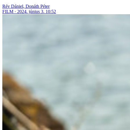
Rév Dániel
,
Donáth Péter
FILM
2024. június 3. 10:52