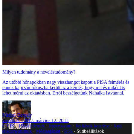
Milyen tudomány a neveléstudomány?
Az utóbbi hónapokban nagy visszhangot kapott a PISA felmérés és
ennek kapcsán fókuszba került az a kérdés, hogy mit és miként is
lehet mérni az oktatásban. Erről beszélgetünk Nahalka Istvánnal.
Nádori Gergely
impakták
2017. március 12. 20:11
GYIK
Hibát jelentek
Impresszum
Javítások kezelése
Jogi
dokumentumok
Médiaajánlat
RSS
Sütibeállítások