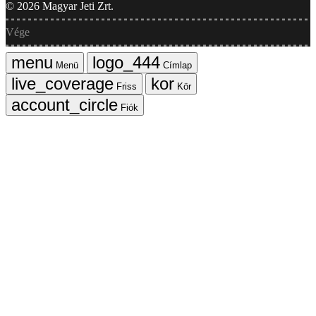
©
2026
Magyar Jeti Zrt.
Vége
Menü
Címlap
Friss
Kör
Fiók