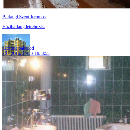
Barlangi Szent Jeromos
Házibarlang létrehozás.
geccodejoakecod
kő
2016. április 18. 3:55