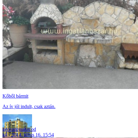
Kőből bármit
Az ív jól indult, csak aztán.
geccodejoakecod
kő
2014. július 16. 15:54