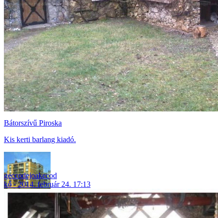
Bátorszívű Piroska
Kis kerti barlang kiadó.
geccodejoakecod
kő
2014. február 24. 17:13