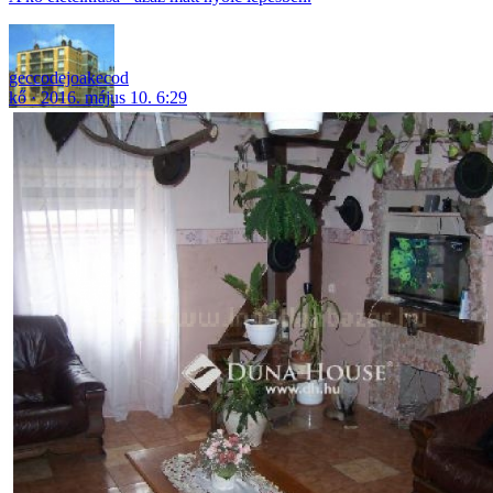
geccodejoakecod
kő
2016. május 10. 6:29