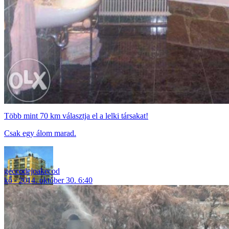
Több mint 70 km választja el a lelki társakat!
Csak egy álom marad.
geccodejoakecod
kő
2014. október 30. 6:40