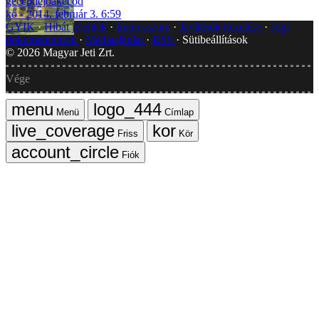
geccodejoakecod
kő
2014. február 3. 6:59
GYIK
Hibát jelentek
Impresszum
Javítások kezelése
Jogi
dokumentumok
Médiaajánlat
RSS
Sütibeállítások
©
2026
Magyar Jeti Zrt.
Vége
Menü
Címlap
Friss
Kör
Fiók