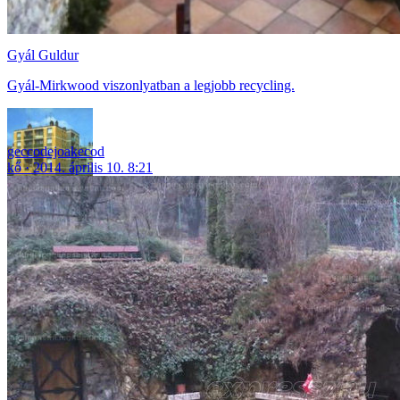
Gyál Guldur
Gyál-Mirkwood viszonlyatban a legjobb recycling.
geccodejoakecod
kő
2014. április 10. 8:21