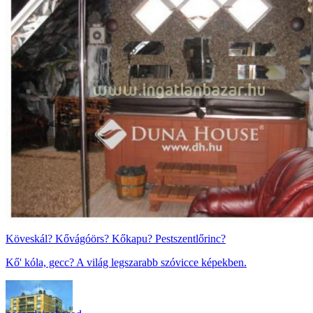
Köveskál? Kővágóörs? Kőkapu? Pestszentlőrinc?
Kő' kóla, gecc? A világ legszarabb szóvicce képekben.