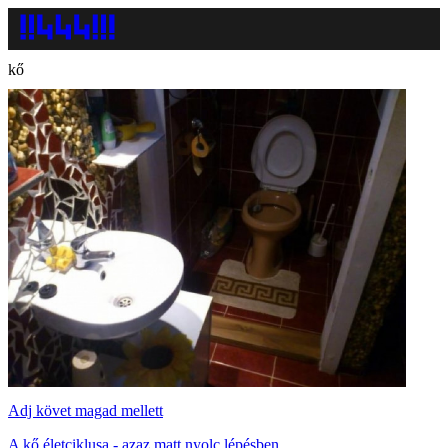
kő
Adj követ magad mellett
A kő életciklusa - azaz matt nyolc lépésben.