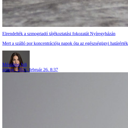
Elrendelték a szmogriadó tájékoztatási fokozatát Nyíregyházán
Mert a szálló por koncentrációja napok óta az egészségügyi határérték
Mészáros Juli
szmog
2021. február 26. 8:37