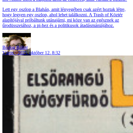
Lett egy oszlop a Blahán, amit lényegében csak azért hoztak létre,
hogy legyen egy oszlop, ahol lehet találkozni. A Trash of Köztér
alapítójával próbáltunk utánajárni, mi köze van az egésznek az
űrodüsszeiához, a pi-hez és a politikusok átadásmániájához.
Bódog Bálint
Város
2025. október 12. 8:32