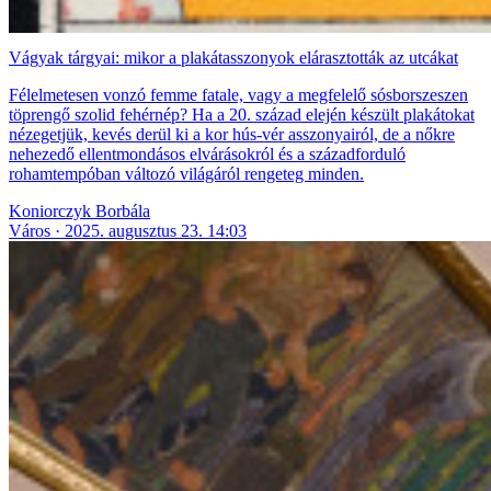
Vágyak tárgyai: mikor a plakátasszonyok elárasztották az utcákat
Félelmetesen vonzó femme fatale, vagy a megfelelő sósborszeszen
töprengő szolid fehérnép? Ha a 20. század elején készült plakátokat
nézegetjük, kevés derül ki a kor hús-vér asszonyairól, de a nőkre
nehezedő ellentmondásos elvárásokról és a századforduló
rohamtempóban változó világáról rengeteg minden.
Koniorczyk Borbála
Város
2025. augusztus 23. 14:03