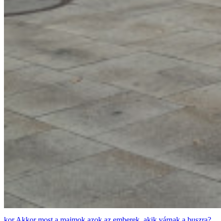
Akkor most a majmok azok az emberek, akik várnak a buszra?