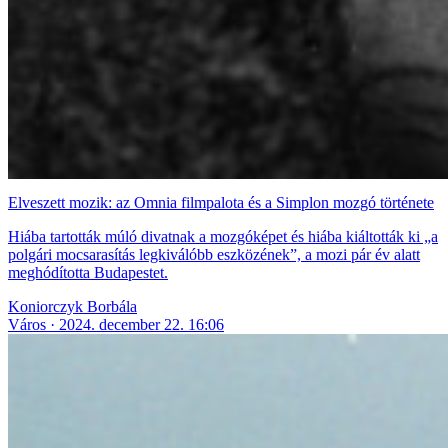
Elveszett mozik: az Omnia filmpalota és a Simplon mozgó története
Hiába tartották múló divatnak a mozgóképet és hiába kiáltották ki „a
polgári mocsarasítás legkiválóbb eszközének”, a mozi pár év alatt
meghódította Budapestet.
Koniorczyk Borbála
Város
2024. december 22. 16:06