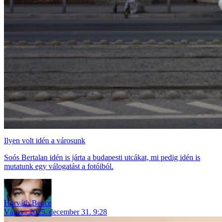
Ilyen volt idén a városunk
Soós Bertalan idén is járta a budapesti utcákat, mi pedig idén is
mutatunk egy válogatást a fotóiból.
Horváth Bence
Város
2025. december 31. 9:28