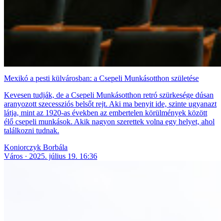
Mexikó a pesti külvárosban: a Csepeli Munkásotthon születése
Kevesen tudják, de a Csepeli Munkásotthon retró szürkesége dúsan
aranyozott szecessziós belsőt rejt. Aki ma benyit ide, szinte ugyanazt
látja, mint az 1920-as években az embertelen körülmények között
élő csepeli munkások. Akik nagyon szerettek volna egy helyet, ahol
találkozni tudnak.
Koniorczyk Borbála
Város
2025. július 19. 16:36