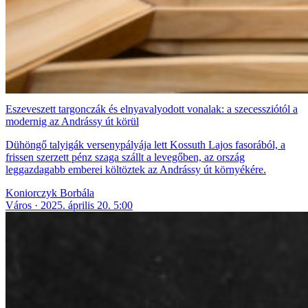
Eszeveszett targonczák és elnyavalyodott vonalak: a szecessziótól a
modernig az Andrássy út körül
Dühöngő talyigák versenypályája lett Kossuth Lajos fasorából, a
frissen szerzett pénz szaga szállt a levegőben, az ország
leggazdagabb emberei költöztek az Andrássy út környékére.
Koniorczyk Borbála
Város
2025. április 20. 5:00