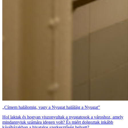
„Címem halálomig, vagy a Nyugat haláláig a Nyugat”
Hol laktak és hogyan viszonyultak a nyugatosok a városhoz, amely
mindannyiuk számára idegen volt? És miért dolgoztak inkább
kávéházakban a hivatalos szerkesztőség helyett?