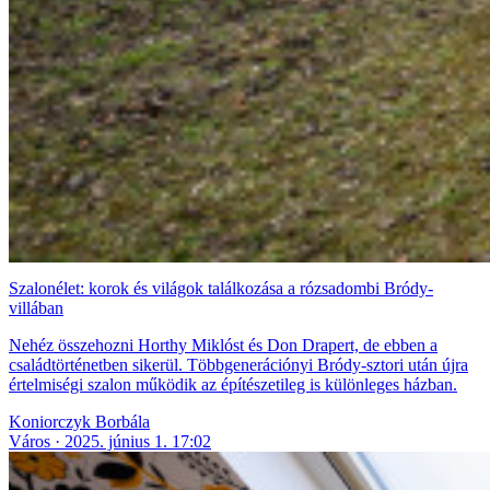
Szalonélet: korok és világok találkozása a rózsadombi Bródy-
villában
Nehéz összehozni Horthy Miklóst és Don Drapert, de ebben a
családtörténetben sikerül. Többgenerációnyi Bródy-sztori után újra
értelmiségi szalon működik az építészetileg is különleges házban.
Koniorczyk Borbála
Város
2025. június 1. 17:02