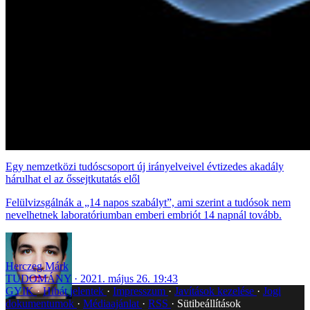
Egy nemzetközi tudóscsoport új irányelveivel évtizedes akadály
hárulhat el az őssejtkutatás elől
Felülvizsgálnák a „14 napos szabályt”, ami szerint a tudósok nem
nevelhetnek laboratóriumban emberi embriót 14 napnál tovább.
Herczeg Márk
TUDOMÁNY
2021. május 26. 19:43
GYIK
Hibát jelentek
Impresszum
Javítások kezelése
Jogi
dokumentumok
Médiaajánlat
RSS
Sütibeállítások