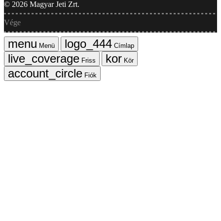
©
2026
Magyar Jeti Zrt.
Vége
Menü
Címlap
Friss
Kör
Fiók