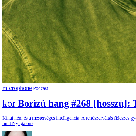
Podcast
Borízű hang #268 [hosszú]: T
Kínai néni és a mesterséges intelligencia. A rendszerváltás fideszes
mint Nyugaton?