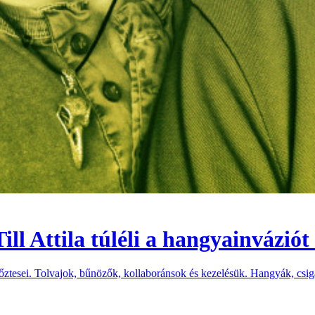
ill Attila túléli a hangyainváziót 
 győztesei. Tolvajok, bűnözők, kollaboránsok és kezelésük. Hangyák, cs