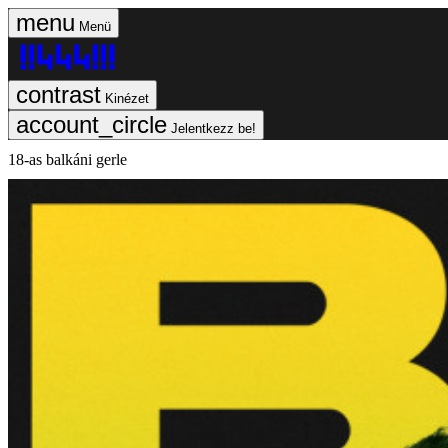
Menü
Kinézet
Jelentkezz be!
18-as balkáni gerle