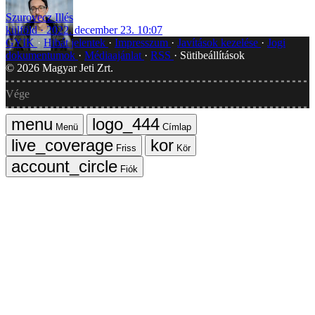
Szurovecz Illés
külföld
2022. december 23. 10:07
GYIK
Hibát jelentek
Impresszum
Javítások kezelése
Jogi
dokumentumok
Médiaajánlat
RSS
Sütibeállítások
©
2026
Magyar Jeti Zrt.
Vége
Menü
Címlap
Friss
Kör
Fiók