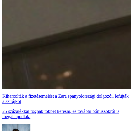
Kiharcolták a fizetésemelést a Zara spanyolországi dolgozói, lefújták
a sztrájkot
25 százalékkal fognak többet keresni, és további bónuszokról is
megállapodtak.