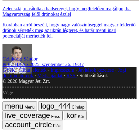
Zelenszkij utasította a hadsereget, hogy megfelelően reagáljon, ha
Magyarország felől drónokat észlel
Korábban arról beszélt, hogy nagy valószínűséggel magyar felderítő
drónok sértették meg az ukrán légteret, és határ menti ipari
potenciálját mérhették fel.
Czinkóczi Sándor
POLITIKA
2025. szeptember 26. 19:37
GYIK
Hibát jelentek
Impresszum
Javítások kezelése
Jogi
dokumentumok
Médiaajánlat
RSS
Sütibeállítások
©
2026
Magyar Jeti Zrt.
Vége
Menü
Címlap
Friss
Kör
Fiók