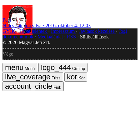
Peet
Nincs kategorizálva
2016. október 4. 12:03
GYIK
Hibát jelentek
Impresszum
Javítások kezelése
Jogi
dokumentumok
Médiaajánlat
RSS
Sütibeállítások
©
2026
Magyar Jeti Zrt.
Vége
Menü
Címlap
Friss
Kör
Fiók