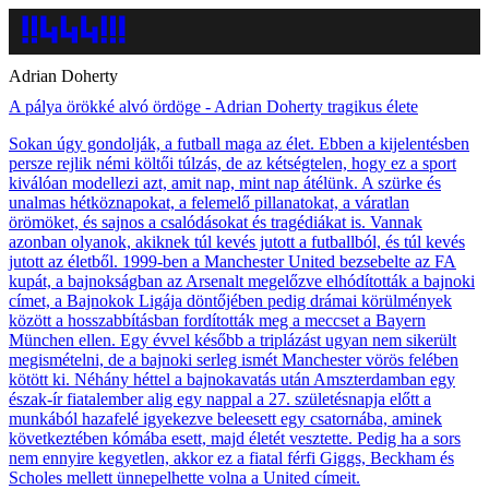
Adrian Doherty
A pálya örökké alvó ördöge - Adrian Doherty tragikus élete
Sokan úgy gondolják, a futball maga az élet. Ebben a kijelentésben
persze rejlik némi költői túlzás, de az kétségtelen, hogy ez a sport
kiválóan modellezi azt, amit nap, mint nap átélünk. A szürke és
unalmas hétköznapokat, a felemelő pillanatokat, a váratlan
örömöket, és sajnos a csalódásokat és tragédiákat is. Vannak
azonban olyanok, akiknek túl kevés jutott a futballból, és túl kevés
jutott az életből. 1999-ben a Manchester United bezsebelte az FA
kupát, a bajnokságban az Arsenalt megelőzve elhódították a bajnoki
címet, a Bajnokok Ligája döntőjében pedig drámai körülmények
között a hosszabbításban fordították meg a meccset a Bayern
München ellen. Egy évvel később a triplázást ugyan nem sikerült
megismételni, de a bajnoki serleg ismét Manchester vörös felében
kötött ki. Néhány héttel a bajnokavatás után Amszterdamban egy
észak-ír fiatalember alig egy nappal a 27. születésnapja előtt a
munkából hazafelé igyekezve beleesett egy csatornába, aminek
következtében kómába esett, majd életét vesztette. Pedig ha a sors
nem ennyire kegyetlen, akkor ez a fiatal férfi Giggs, Beckham és
Scholes mellett ünnepelhette volna a United címeit.