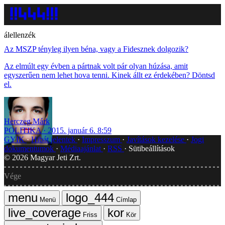
álellenzék
Az MSZP tényleg ilyen béna, vagy a Fidesznek dolgozik?
Az elmúlt egy évben a pártnak volt pár olyan húzása, amit
egyszerűen nem lehet hova tenni. Kinek állt ez érdekében? Döntsd
el.
Herczeg Márk
POLITIKA
2015. január 6. 8:59
GYIK
Hibát jelentek
Impresszum
Javítások kezelése
Jogi
dokumentumok
Médiaajánlat
RSS
Sütibeállítások
©
2026
Magyar Jeti Zrt.
Vége
Menü
Címlap
Friss
Kör