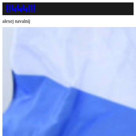
alexej navalnij