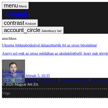
Menü
Kinézet
Jelentkezz be!
anschluss
Ukrajna feldarabolásával támaszthatják fel az orosz birodalmat
Annyi szó esik az orosz médiában az ukránkérdésről, hogy már tényle
Király András
külföld
2014. február 5. 10:35
GYIK
Hibát jelentek
Impresszum
Javítások kezelése
Jogi dok
©
2026
Magyar Jeti Zrt.
Vége