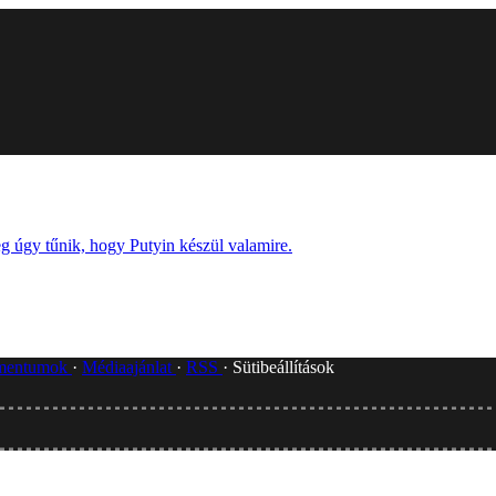
g úgy tűnik, hogy Putyin készül valamire.
umentumok
Médiaajánlat
RSS
Sütibeállítások