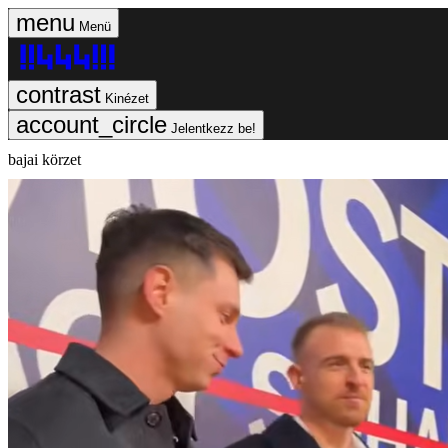
Menü
Kinézet
Jelentkezz be!
bajai körzet