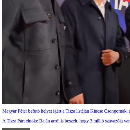
Magyar Péter befutó helyet ígért a Tisza listáján Kincse Csongornak,
A Tisza Párt elnöke Baján arról is beszélt, hogy 3 millió szavazója van