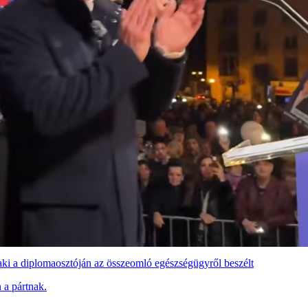
 aki a diplomaosztóján az összeomló egészségügyről beszélt
 a pártnak.