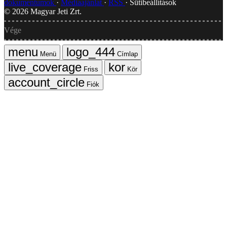
dokumentumok
Médiaajánlat
RSS
Sütibeállítások
©
2026
Magyar Jeti Zrt.
Vége
Menü
Címlap
Friss
Kör
Fiók