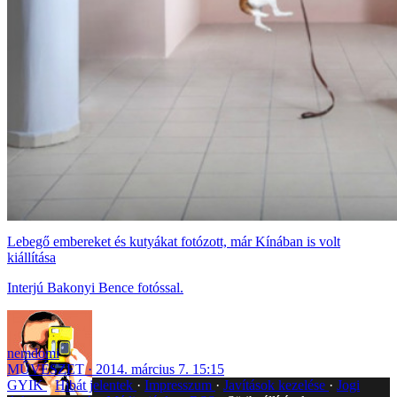
Lebegő embereket és kutyákat fotózott, már Kínában is volt
kiállítása
Interjú Bakonyi Bence fotóssal.
nemdomi
MŰVÉSZET
2014. március 7. 15:15
GYIK
Hibát jelentek
Impresszum
Javítások kezelése
Jogi