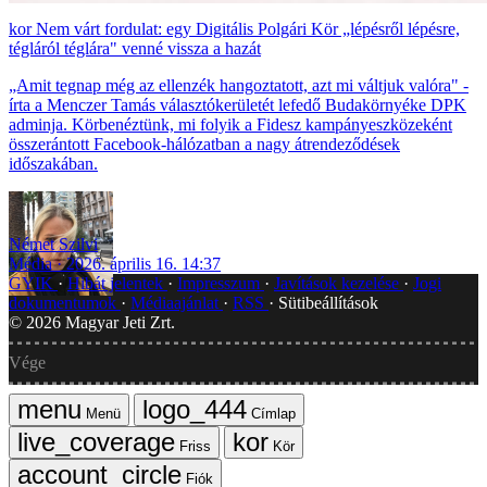
Nem várt fordulat: egy Digitális Polgári Kör „lépésről lépésre,
tégláról téglára" venné vissza a hazát
„Amit tegnap még az ellenzék hangoztatott, azt mi váltjuk valóra" -
írta a Menczer Tamás választókerületét lefedő Budakörnyéke DPK
adminja. Körbenéztünk, mi folyik a Fidesz kampányeszközeként
összerántott Facebook-hálózatban a nagy átrendeződések
időszakában.
Német Szilvi
Média
2026. április 16. 14:37
GYIK
Hibát jelentek
Impresszum
Javítások kezelése
Jogi
dokumentumok
Médiaajánlat
RSS
Sütibeállítások
©
2026
Magyar Jeti Zrt.
Vége
Menü
Címlap
Friss
Kör
Fiók