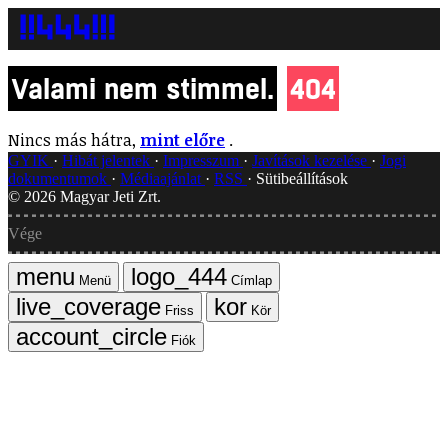
Valami nem stimmel.
404
Nincs más hátra,
mint előre
.
GYIK
Hibát jelentek
Impresszum
Javítások kezelése
Jogi
dokumentumok
Médiaajánlat
RSS
Sütibeállítások
©
2026
Magyar Jeti Zrt.
Vége
Menü
Címlap
Friss
Kör
Fiók