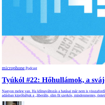
Podcast
Tyúkól #22: Hőhullámok, a svájc
Nagyon meleg van. Ha klímaváltozás a hatásai már nem is visszafordí
adásban kipróbáljuk a „liberális, slim fit szerkós, mindenmentes, öntet