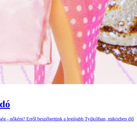
ádó
ség - nőként? Erről beszélgetünk a legújabb Tyúkólban, miközben élő