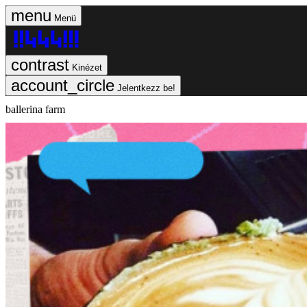
Menü
Kinézet
Jelentkezz be!
ballerina farm