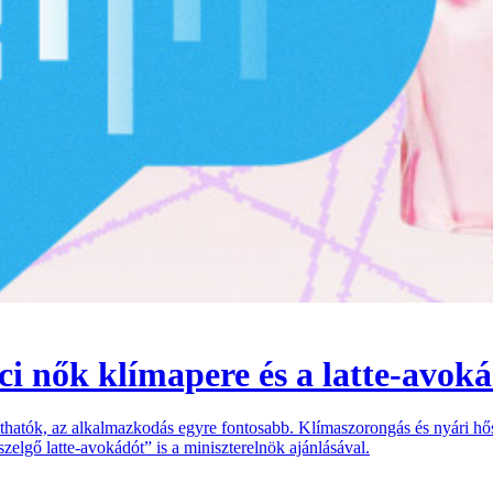
i nők klímapere és a latte-avok
thatók, az alkalmazkodás egyre fontosabb. Klímaszorongás és nyári hő
szelgő latte-avokádót” is a miniszterelnök ajánlásával.