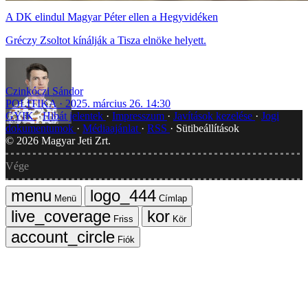
A DK elindul Magyar Péter ellen a Hegyvidéken
Gréczy Zsoltot kínálják a Tisza elnöke helyett.
Czinkóczi Sándor
POLITIKA
2025. március 26. 14:30
GYIK
Hibát jelentek
Impresszum
Javítások kezelése
Jogi
dokumentumok
Médiaajánlat
RSS
Sütibeállítások
©
2026
Magyar Jeti Zrt.
Vége
Menü
Címlap
Friss
Kör
Fiók