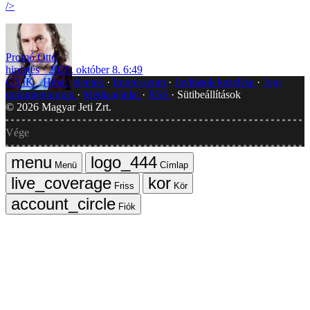
/>
Promó Ottó
hirdetés
2020. október 8. 6:49
GYIK
Hibát jelentek
Impresszum
Javítások kezelése
Jogi
dokumentumok
Médiaajánlat
RSS
Sütibeállítások
©
2026
Magyar Jeti Zrt.
Vége
Menü
Címlap
Friss
Kör
Fiók