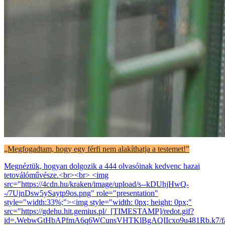
„Megfogadtam, hogy egy férfi nem alakíthatja a testemet!”
Megnéztük, hogyan dolgozik a 444 olvasóinak kedvenc hazai
tetoválóművésze.<br><br> <img
src="https://4cdn.hu/kraken/image/upload/s--kDUhjHwQ-
-/7UjnDsw5ySaytp9os.png" role="presentation"
style="width:33%;"><img style="width: 0px; height: 0px;"
src="https://gdehu.hit.gemius.pl/_[TIMESTAMP]/redot.gif?
id=.WebwGtHbAPfmA6q6WCunsVHTKlBgAQIIcxo9u481Rb.k7/fastid