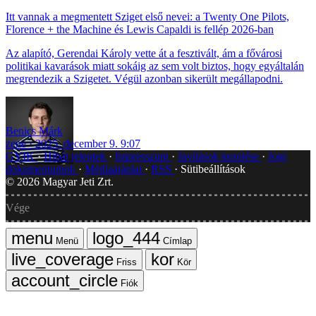
Itt vannak a megmentett Sziget első nevei: a Twenty One Pilots,
Florence + the Machine és Lewis Capaldi is fellép 2026-ban
Az alapító, Gerendai Károly vette át a fesztivált, ám a fővárosi
politikai kavarások miatt sokáig az sem volt biztos, hogy egyáltalán
megrendezik a Szigetet. Végül azonban sikerült megállapodni.
Benics Márk
zene
2025. december 9. 9:07
GYIK
Hibát jelentek
Impresszum
Javítások kezelése
Jogi
dokumentumok
Médiaajánlat
RSS
Sütibeállítások
©
2026
Magyar Jeti Zrt.
Vége
Menü
Címlap
Friss
Kör
Fiók