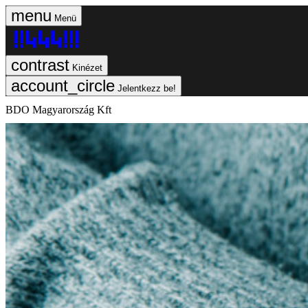
Menü
Kinézet
Jelentkezz be!
BDO Magyarország Kft