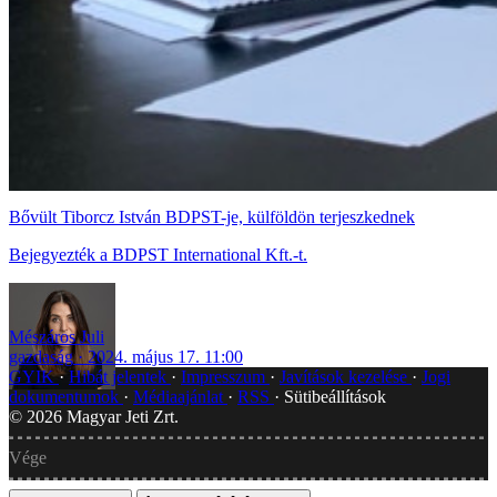
Bővült Tiborcz István BDPST-je, külföldön terjeszkednek
Bejegyezték a BDPST International Kft.-t.
Mészáros Juli
gazdaság
2024. május 17. 11:00
GYIK
Hibát jelentek
Impresszum
Javítások kezelése
Jogi
dokumentumok
Médiaajánlat
RSS
Sütibeállítások
©
2026
Magyar Jeti Zrt.
Vége