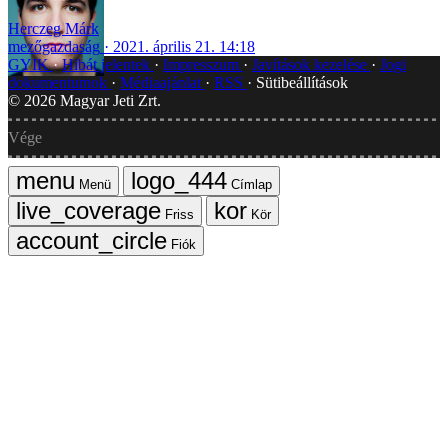
Herczeg Márk
mezőgazdaság
2021. április 21. 14:18
GYIK
Hibát jelentek
Impresszum
Javítások kezelése
Jogi
dokumentumok
Médiaajánlat
RSS
Sütibeállítások
©
2026
Magyar Jeti Zrt.
Vége
Menü
Címlap
Friss
Kör
Fiók