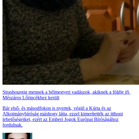
Strasbourgig mennek a bélmegyeri vadászok, akiknek a földje ifj.
Mészáros Lőrincékhez került
Bár első- és másodfokon is nyertek, végül a Kúria és az
Alkotmánybíróság máshogy látta, ezzel kimerítették az itthoni
lehetőségeiket, ezért az Emberi Jogok Európai Bíróságához
fordulnak.