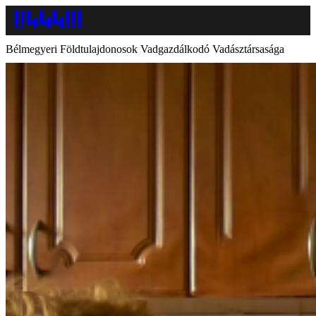
Bélmegyeri Földtulajdonosok Vadgazdálkodó Vadásztársasága