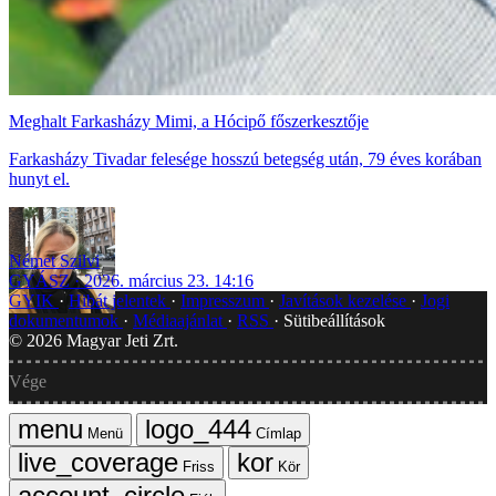
Meghalt Farkasházy Mimi, a Hócipő főszerkesztője
Farkasházy Tivadar felesége hosszú betegség után, 79 éves korában
hunyt el.
Német Szilvi
GYÁSZ
2026. március 23. 14:16
GYIK
Hibát jelentek
Impresszum
Javítások kezelése
Jogi
dokumentumok
Médiaajánlat
RSS
Sütibeállítások
©
2026
Magyar Jeti Zrt.
Vége
Menü
Címlap
Friss
Kör