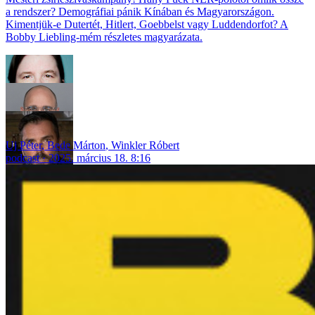
a rendszer? Demográfiai pánik Kínában és Magyarországon.
Kimentjük-e Dutertét, Hitlert, Goebbelst vagy Luddendorfot? A
Bobby Liebling-mém részletes magyarázata.
Uj Péter
,
Bede Márton
,
Winkler Róbert
podcast
2025. március 18. 8:16