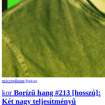
Podcast
Borízű hang #213 [hosszú]:
Két nagy teljesítményű