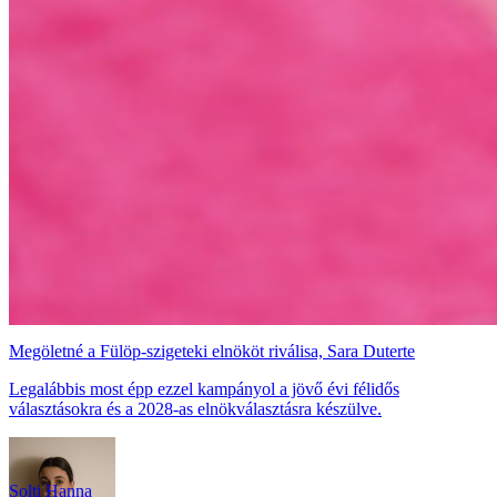
Megöletné a Fülöp-szigeteki elnököt riválisa, Sara Duterte
Legalábbis most épp ezzel kampányol a jövő évi félidős
választásokra és a 2028-as elnökválasztásra készülve.
Solti Hanna