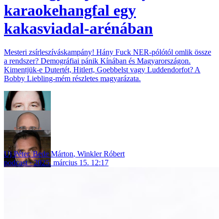
karaokehangfal egy
kakasviadal-arénában
Mesteri zsírleszíváskampány! Hány Fuck NER-pólótól omlik össze
a rendszer? Demográfiai pánik Kínában és Magyarországon.
Kimentjük-e Dutertét, Hitlert, Goebbelst vagy Luddendorfot? A
Bobby Liebling-mém részletes magyarázata.
Uj Péter
,
Bede Márton
,
Winkler Róbert
podcast
2025. március 15. 12:17