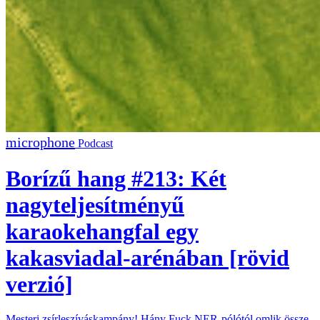
Podcast
Borízű hang #213: Két
nagyteljesítményű
karaokehangfal egy
kakasviadal-arénában [rövid
verzió]
Mesteri zsírleszíváskampány! Hány Fuck NER-pólótól omlik össze