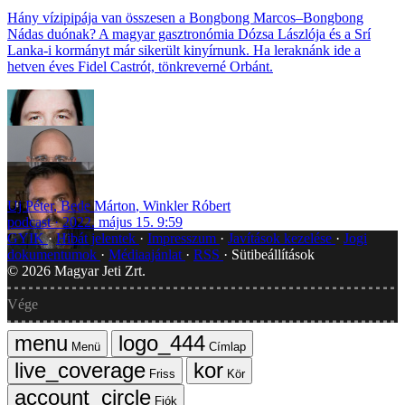
Hány vízipipája van összesen a Bongbong Marcos–Bongbong
Nádas duónak? A magyar gasztronómia Dózsa Lászlója és a Srí
Lanka-i kormányt már sikerült kinyírnunk. Ha leraknánk ide a
hetven éves Fidel Castrót, tönkreverné Orbánt.
Uj Péter
,
Bede Márton
,
Winkler Róbert
podcast
2022. május 15. 9:59
GYIK
Hibát jelentek
Impresszum
Javítások kezelése
Jogi
dokumentumok
Médiaajánlat
RSS
Sütibeállítások
©
2026
Magyar Jeti Zrt.
Vége
Menü
Címlap
Friss
Kör
Fiók