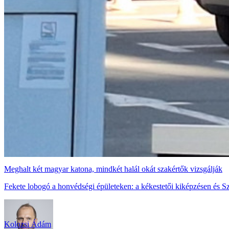
Meghalt két magyar katona, mindkét halál okát szakértők vizsgálják
Fekete lobogó a honvédségi épületeken: a kékestetői kiképzésen és S
Kolozsi Ádám