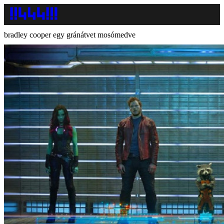
bradley cooper egy gránátvet mosómedve