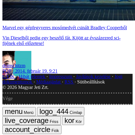
Marvel egy gépfegyveres mosómedvét csinált Bradley Cooperből
Vin Dieselből pedig egy beszélő fát. Kijött az évszázezred sci-
fijének első előzetese!
domschitzm
POP
2014. február 19. 9:21
GYIK
Hibát jelentek
Impresszum
Javítások kezelése
Jogi
dokumentumok
Médiaajánlat
RSS
Sütibeállítások
©
2026
Magyar Jeti Zrt.
Vége
Menü
Címlap
Friss
Kör
Fiók