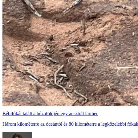
Bébifókát talált a búzaföldjén egy ausztrál farmer
Három kilométerre az óceántól és 80 kilométerre a legközelebbi fókak