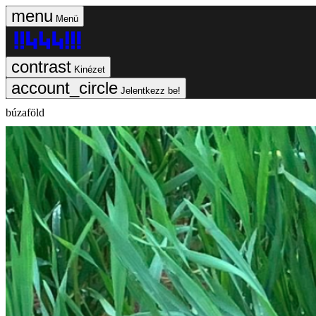
Menü
Kinézet
Jelentkezz be!
búzaföld