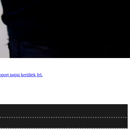
ort tagjai kerültek fel.