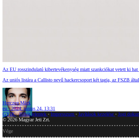
Az EU rosszindulatú kibertevékenység miatt szankciókat vetett ki hat
Az uniós listára a Callisto nevű hackercsoport két tagja, az FSZB álta
Herczeg Márk
eu
2024. június 24. 13:31
GYIK
Hibát jelentek
Impresszum
Javítások kezelése
Jogi dok
©
2026
Magyar Jeti Zrt.
Vége