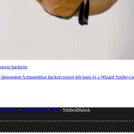
 orosz hackerre
l támogatott Armageddon hackercsoport két tagja és a Wizard Spider-csop
umentumok
Médiaajánlat
RSS
Sütibeállítások